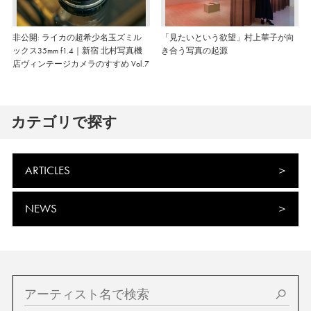
非公開: ライカの超希少名玉ズミル
「見たいという欲望」村上華子が向
ックス35mm f1.4｜新宿 北村写真機
き合う写真の起源
店ヴィンテージカメラのすすめ Vol.7
カテゴリで探す
ARTICLES
NEWS