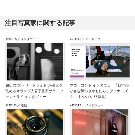
注⽬写真家に関する記事
ARTICLES
／
インタヴュー
ARTICLES
／
アーカイブ
独自の“ストリートフォト”が注目を
ウゴ・コント インタヴュー「日常の
集めるオランダ人若手作家サラ・フ
小さな気づきがもたらすダイナミズ
ァン・ライ インタヴュー
ム」【IMA Vol.38特集】
ARTICLES
／
連載
ARTICLES
／
インタヴュー