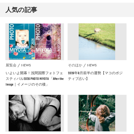
人気の記事
展覧会
NEWS
そのほか
NEWS
いよいよ開幕！浅間国際フォトフェ
2026年8月前半の運勢【マコのポジ
スティバル2026 PHOTO MIYOTA 「After the
ティブ占い】
Image｜イメージのその後」