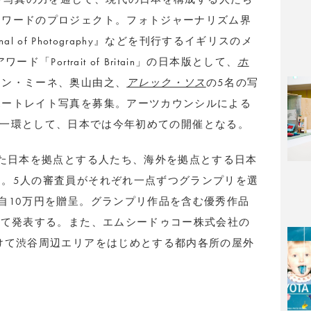
アワードのプロジェクト。フォトジャーナリズム界
nal of Photography』などを刊行するイギリスのメ
「Portrait of Britain」の日本版として、
ホ
ァン・ミーネ、奥山由之、
アレック・ソス
の5名の写
ポートレイト写真を募集。アーツカウンシルによる
」の助成事業の一環として、日本では今年初めての開催となる。
れた日本を拠点とする人たち、海外を拠点とする日本
。5人の審査員がそれぞれ一点ずつグランプリを選
自10万円を贈呈。グランプリ作品を含む優秀作品
にて発表する。また、エムシードゥコー株式会社の
けて渋谷周辺エリアをはじめとする都内各所の屋外