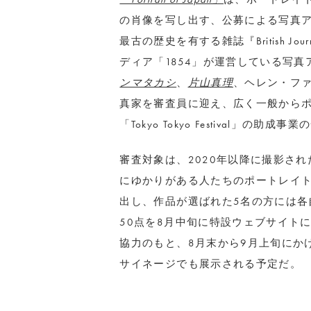
の肖像を写し出す、公募による写真
最古の歴史を有する雑誌『British Jour
ディア「1854」が運営している写真アワード
ンマタカシ
、
片山真理
、ヘレン・フ
真家を審査員に迎え、広く一般から
「Tokyo Tokyo Festival
審査対象は、2020年以降に撮影さ
にゆかりがある人たちのポートレイト
出し、作品が選ばれた5名の方には各
50点を8月中旬に特設ウェブサイト
協力のもと、8月末から9月上旬にか
サイネージでも展示される予定だ。