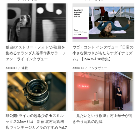
独自の“ストリートフォト”が注目を
ウゴ・コント インタヴュー「日常の
集めるオランダ人若手作家サラ・フ
小さな気づきがもたらすダイナミズ
ァン・ライ インタヴュー
ム」【IMA Vol.38特集】
ARTICLES
／
連載
ARTICLES
／
インタヴュー
非公開: ライカの超希少名玉ズミル
「見たいという欲望」村上華子が向
ックス35mm f1.4｜新宿 北村写真機
き合う写真の起源
店ヴィンテージカメラのすすめ Vol.7