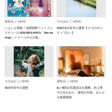
展覧会
NEWS
そのほか
NEWS
いよいよ開幕！浅間国際フォトフェ
2026年8月前半の運勢【マコのポジ
スティバル2026 PHOTO MIYOTA 「After the
ティブ占い】
Image｜イメージのその後」
そのほか
NEWS
展覧会
NEWS
2024年前半の運勢
AIと19世紀写真技法を横断。村上華
子が失われた「最初の写真」をたど
る個展開催