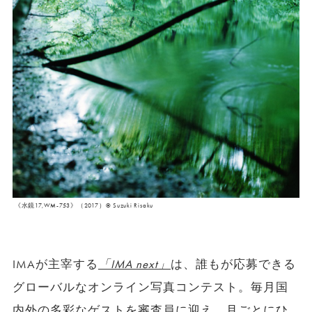
《水鏡17,WM-753》（2017）©︎ Suzuki Risaku
IMAが主宰する
「IMA next」
は、誰もが応募できる
グローバルなオンライン写真コンテスト。毎月国
内外の多彩なゲストを審査員に迎え、月ごとにひ