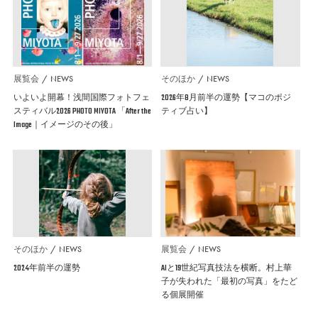
展覧会
NEWS
そのほか
NEWS
いよいよ開幕！浅間国際フォトフェ
2026年8月前半の運勢【マコのポジ
スティバル2026 PHOTO MIYOTA 「After the
ティブ占い】
Image｜イメージのその後」
そのほか
NEWS
展覧会
NEWS
2024年前半の運勢
AIと19世紀写真技法を横断。村上華
子が失われた「最初の写真」をたど
る個展開催