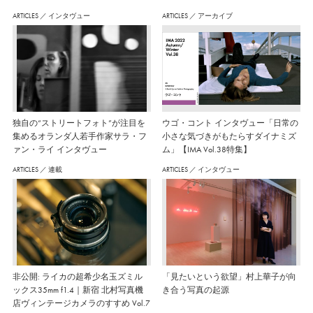
ARTICLES
／
インタヴュー
ARTICLES
／
アーカイブ
独自の“ストリートフォト”が注目を
ウゴ・コント インタヴュー「日常の
集めるオランダ人若手作家サラ・フ
小さな気づきがもたらすダイナミズ
ァン・ライ インタヴュー
ム」【IMA Vol.38特集】
ARTICLES
／
連載
ARTICLES
／
インタヴュー
非公開: ライカの超希少名玉ズミル
「見たいという欲望」村上華子が向
ックス35mm f1.4｜新宿 北村写真機
き合う写真の起源
店ヴィンテージカメラのすすめ Vol.7