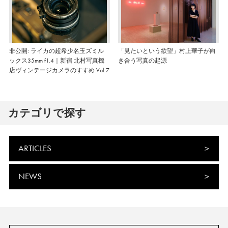
非公開: ライカの超希少名玉ズミル
「見たいという欲望」村上華子が向
ックス35mm f1.4｜新宿 北村写真機
き合う写真の起源
店ヴィンテージカメラのすすめ Vol.7
カテゴリで探す
ARTICLES
NEWS