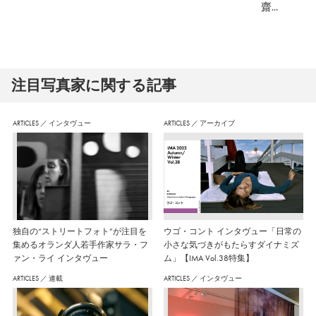
齋...
注⽬写真家に関する記事
ARTICLES
／
インタヴュー
ARTICLES
／
アーカイブ
独自の“ストリートフォト”が注目を
ウゴ・コント インタヴュー「日常の
集めるオランダ人若手作家サラ・フ
小さな気づきがもたらすダイナミズ
ァン・ライ インタヴュー
ム」【IMA Vol.38特集】
ARTICLES
／
連載
ARTICLES
／
インタヴュー