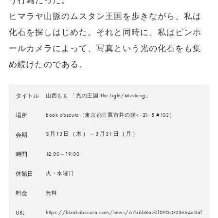
う行為だった。
ヒマラヤ山脈のムスタン王国を歩きながら、私は
化石を探しはじめた。それと同時に、私はピンホ
ールカメラによって、写真という光の化石をも集
め続けたのである。
タイトル
山西もも 「光の王国 The Light/Mustang」
場所
book obscura（東京都三鷹市井の頭4−21−5 #103）
3月13日（木）～3月31日（月）
会期
時間
12:00～19:00
休館日
火・水曜日
料金
無料
URL
https://bookobscura.com/news/67b6b8a70f090c023e64a0af