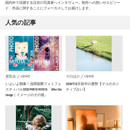
国内外で活躍する注目の写真家へインタヴュー。制作への想いやエピソー
ド、作品に関することにフォーカスしてお届けします。
人気の記事
展覧会
NEWS
そのほか
NEWS
いよいよ開幕！浅間国際フォトフェ
2026年8月前半の運勢【マコのポジ
スティバル2026 PHOTO MIYOTA 「After the
ティブ占い】
Image｜イメージのその後」