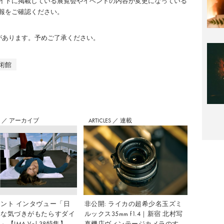
イトに掲載している展覧会やイベントの内容が変更になっている
報をご確認ください。
のがあります。予めご了承ください。
術館
S
／
アーカイブ
ARTICLES
／
連載
ント インタヴュー「日
非公開: ライカの超希少名玉ズミ
さな気づきがもたらすダイ
ルックス35mm f1.4｜新宿 北村写
【IMA Vol.38特集】
真機店ヴィンテージカメラのすす