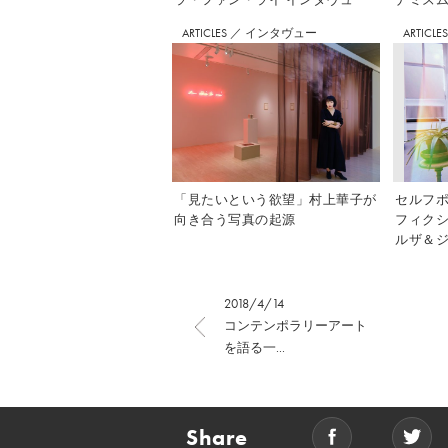
ARTICLES
／
インタヴュー
ARTICLE
「見たいという欲望」村上華子が
セルフ
向き合う写真の起源
フィク
ルザ＆ジ
2018/4/14
コンテンポラリーアート
を語る一...
Share