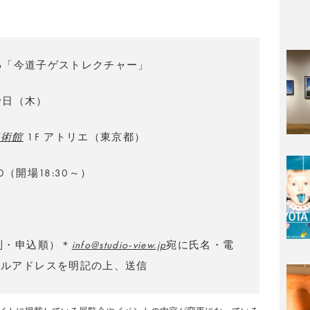
kshop「今道子ゲストレクチャー」
19日（木）
美術館
1F アトリエ（東京都）
:00（開場18:30～）
制・申込順）＊
info@studio-view.jp
宛に氏名・電
ールアドレスを明記の上、送信