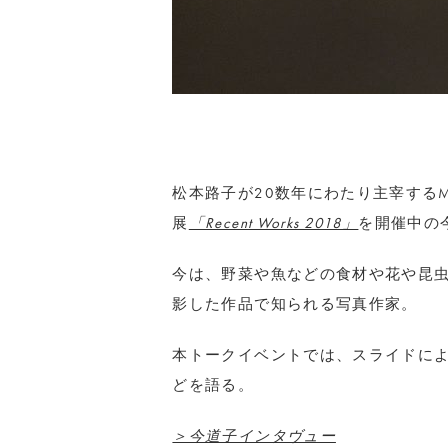
松本路子が20数年にわたり主宰するM’s
展
「Recent Works 2018」
を開催中の
今は、野菜や魚などの食材や花や昆
影した作品で知られる写真作家。
本トークイベントでは、スライドに
どを語る。
＞今道子インタヴュー