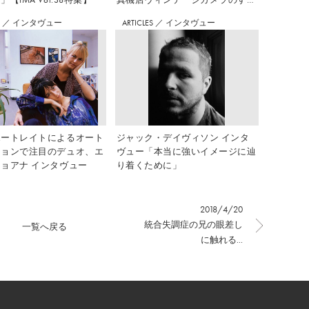
め Vol.7
S
／
インタヴュー
ARTICLES
／
インタヴュー
ポートレイトによるオート
ジャック・デイヴィソン インタ
ションで注目のデュオ、エ
ヴュー「本当に強いイメージに辿
ョアナ インタヴュー
り着くために」
2018/4/20
統合失調症の兄の眼差し
一覧へ戻る
に触れる...