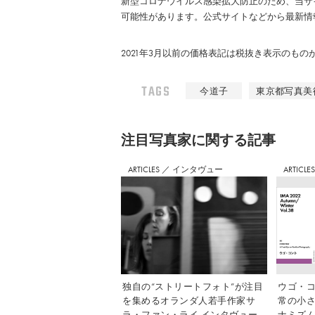
新型コロナウイルス感染拡大防止のため、当サ
可能性があります。公式サイトなどから最新情
2021年3月以前の価格表記は税抜き表示のも
TAGS
今道子
東京都写真美
注⽬写真家に関する記事
ARTICLES
／
インタヴュー
ARTICLE
独自の“ストリートフォト”が注目
ウゴ・コ
を集めるオランダ人若手作家サ
常の小
ラ・ファン・ライ インタヴュー
ナミズム」