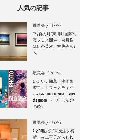
人気の記事
展覧会
NEWS
”写真の町”東川町国際写
真フェス開催！東川賞
は伊奈英次、林典子ら5
人
展覧会
NEWS
いよいよ開幕！浅間国
際フォトフェスティバ
ル2026 PHOTO MIYOTA 「After
the Image｜イメージのそ
の後」
展覧会
NEWS
AIと19世紀写真技法を横
断。村上華子が失われ