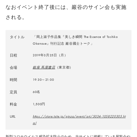
なおイベント終了後には、巖谷のサイン会も実施
される。
タイトル
「岡上淑子作品集『美しき瞬間 The Essence of Toshiko
Okanoue』刊行記念 巖谷國士トーク」
日程
2019年3月25日（月）
会場
銀座 蔦屋書店
（東京都）
時間
19:30～21:00
定員
60名
料金
1,500円
URL
https://store.tsite.jp/ginza/event/art/5034-1058220305.ht
ml
新型コロナウイルス感染拡大防止のため、当サイトに掲載している展覧会や