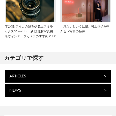
非公開: ライカの超希少名玉ズミル
「見たいという欲望」村上華子が向
ックス35mm f1.4｜新宿 北村写真機
き合う写真の起源
店ヴィンテージカメラのすすめ Vol.7
カテゴリで探す
ARTICLES
NEWS