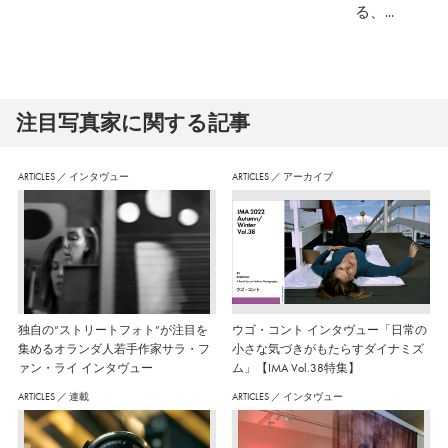
る、...
注⽬写真家に関する記事
ARTICLES
／
インタヴュー
ARTICLES
／
アーカイブ
独自の“ストリートフォト”が注目を
ウゴ・コント インタヴュー「日常の
集めるオランダ人若手作家サラ・フ
小さな気づきがもたらすダイナミズ
ァン・ライ インタヴュー
ム」【IMA Vol.38特集】
ARTICLES
／
連載
ARTICLES
／
インタヴュー