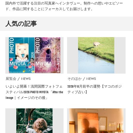
国内外で活躍する注目の写真家へインタヴュー。制作への想いやエピソー
ド、作品に関することにフォーカスしてお届けします。
人気の記事
展覧会
NEWS
そのほか
NEWS
いよいよ開幕！浅間国際フォトフェ
2026年8月前半の運勢【マコのポジ
スティバル2026 PHOTO MIYOTA 「After the
ティブ占い】
Image｜イメージのその後」