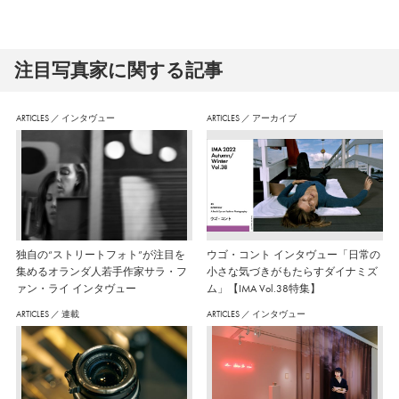
注⽬写真家に関する記事
ARTICLES
／
インタヴュー
ARTICLES
／
アーカイブ
独自の“ストリートフォト”が注目を
ウゴ・コント インタヴュー「日常の
集めるオランダ人若手作家サラ・フ
小さな気づきがもたらすダイナミズ
ァン・ライ インタヴュー
ム」【IMA Vol.38特集】
ARTICLES
／
連載
ARTICLES
／
インタヴュー