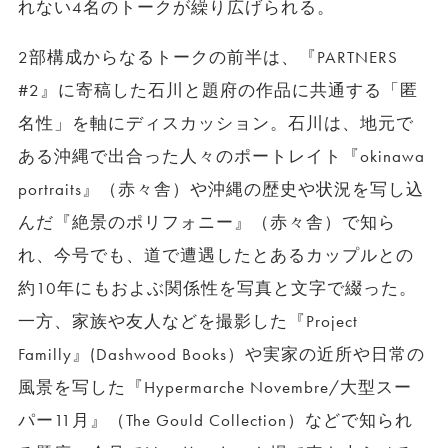
れない4名のトークが繰り広げられる。
2部構成からなるトークの前半は、『PARTNERS
#2』に寄稿した石川と題府の作品に共通する「匿
名性」を軸にディスカッション。石川は、地元で
ある沖縄で出合った人々のポートレイト『okinawa
portraits』（赤々舎）や沖縄の歴史や状況を写し込
んだ『絶景のポリフォニー』（赤々舎）で知ら
れ、今号でも、道で遭遇したとあるカップルとの
約10年にもおよぶ関係性を写真と文字で綴った。
一方、家族や友人などを撮影した『Project
Familly』(Dashwood Books）や実家の近所や日常の
風景を写した『Hypermarche Novembre/大型スー
パー11月』（The Gould Collection）などで知られ