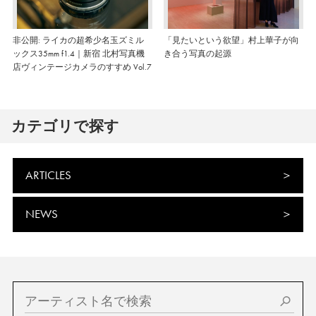
非公開: ライカの超希少名玉ズミル
「見たいという欲望」村上華子が向
ックス35mm f1.4｜新宿 北村写真機
き合う写真の起源
店ヴィンテージカメラのすすめ Vol.7
カテゴリで探す
ARTICLES
NEWS