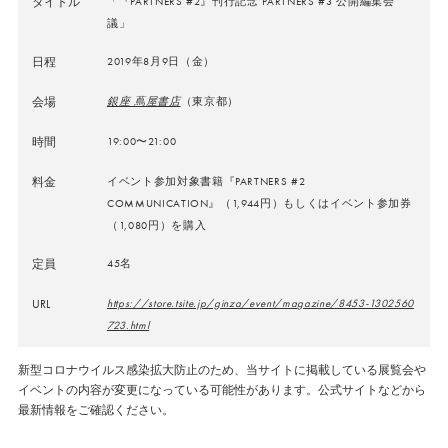
タイトル
「『PARTNERS #2』刊行記念 PARTNERS #3 公開編集会
議」
日程
2019年8月9日（金）
会場
銀座 蔦屋書店
（東京都）
時間
19:00〜21:00
料金
イベント参加対象書籍『PARTNERS #2
COMMUNICATION』（1,944円）もしくはイベント参加券
（1,080円）を購入
定員
45名
URL
https://store.tsite.jp/ginza/event/magazine/8453-1302560
723.html
新型コロナウイルス感染拡大防止のため、当サイトに掲載している展覧会や
イベントの内容が変更になっている可能性があります。公式サイトなどから
最新情報をご確認ください。