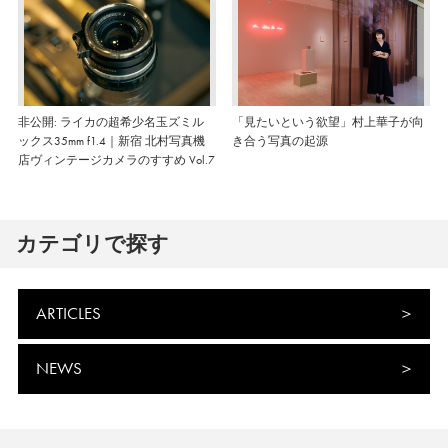
非公開: ライカの超希少名玉ズミル
「見たいという欲望」村上華子が向
ックス35mm f1.4｜新宿 北村写真機
き合う写真の起源
店ヴィンテージカメラのすすめ Vol.7
カテゴリで探す
ARTICLES
NEWS