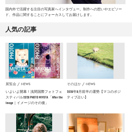
国内外で活躍する注目の写真家へインタヴュー。制作への想いやエピソー
ド、作品に関することにフォーカスしてお届けします。
人気の記事
展覧会
NEWS
そのほか
NEWS
いよいよ開幕！浅間国際フォトフェ
2026年8月前半の運勢【マコのポジ
スティバル2026 PHOTO MIYOTA 「After the
ティブ占い】
Image｜イメージのその後」