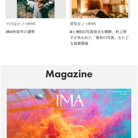
そのほか
NEWS
展覧会
NEWS
2024年前半の運勢
AIと19世紀写真技法を横断。村上華
子が失われた「最初の写真」をたど
る個展開催
Magazine