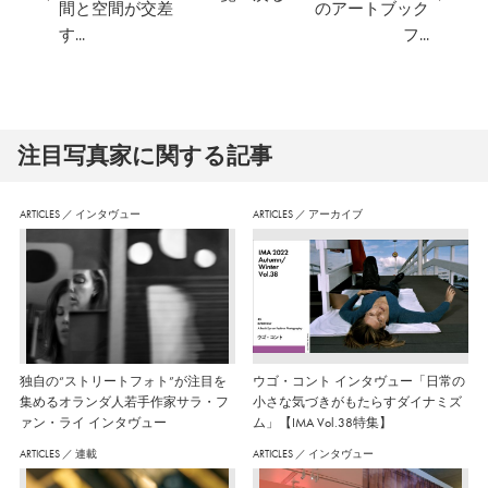
間と空間が交差
のアートブック
す...
フ...
注⽬写真家に関する記事
ARTICLES
／
インタヴュー
ARTICLES
／
アーカイブ
独自の“ストリートフォト”が注目を
ウゴ・コント インタヴュー「日常の
集めるオランダ人若手作家サラ・フ
小さな気づきがもたらすダイナミズ
ァン・ライ インタヴュー
ム」【IMA Vol.38特集】
ARTICLES
／
連載
ARTICLES
／
インタヴュー