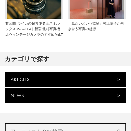
非公開: ライカの超希少名玉ズミル
「見たいという欲望」村上華子が向
ックス35mm f1.4｜新宿 北村写真機
き合う写真の起源
店ヴィンテージカメラのすすめ Vol.7
カテゴリで探す
ARTICLES
NEWS