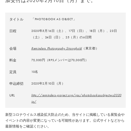
加受付は
2020
年
2
月
10
日（月）まで。
タイトル
「PHOTOBOOK AS OBJECT」
日程
2020年5月16日（土）、17日（日）、18日（月）、23日
（土）、24日（日）、25（月）の6日間
会場
Reminders Photography Stronghold
（東京都）
料金
75,000円（RPSメンバーは70,000円）
定員
10名
申込締切
2020年2月10日（月）
URL
http://reminders-project.org/rps/photobookasobjectws2020
jp/
新型コロナウイルス感染拡大防止のため、当サイトに掲載している展覧会や
イベントの内容が変更になっている可能性があります。公式サイトなどから
最新情報をご確認ください。