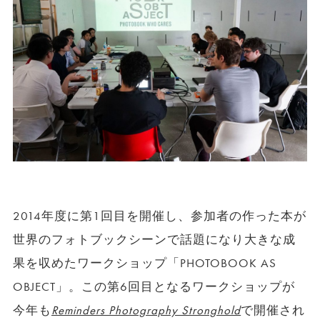
2014
年度に第
1
回目を開催し、参加者の作った本が
世界のフォトブックシーンで話題になり大きな成
果を収めたワークショップ「PHOTOBOOK AS
OBJECT」。この第
6
回目となるワークショップが
今年も
Reminders Photography Stronghold
で開催され