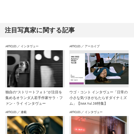
注⽬写真家に関する記事
ARTICLES
／
インタヴュー
ARTICLES
／
アーカイブ
独自の“ストリートフォト”が注目を
ウゴ・コント インタヴュー「日常の
集めるオランダ人若手作家サラ・フ
小さな気づきがもたらすダイナミズ
ァン・ライ インタヴュー
ム」【IMA Vol.38特集】
ARTICLES
／
連載
ARTICLES
／
インタヴュー