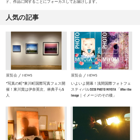
ド、作品に関することにフォーカスしてお届けします。
人気の記事
展覧会
NEWS
展覧会
NEWS
”写真の町”東川町国際写真フェス開
いよいよ開幕！浅間国際フォトフェ
催！東川賞は伊奈英次、林典子ら5
スティバル2026 PHOTO MIYOTA 「After the
人
Image｜イメージのその後」