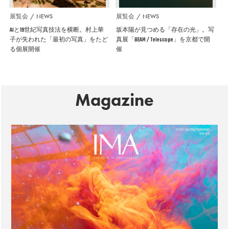
展覧会
NEWS
展覧会
NEWS
AIと19世紀写真技法を横断。村上華
坂本陽が見つめる「存在の光」。写
子が失われた「最初の写真」をたど
真展「BEAM / Telescope」を京都で開
る個展開催
催
Magazine