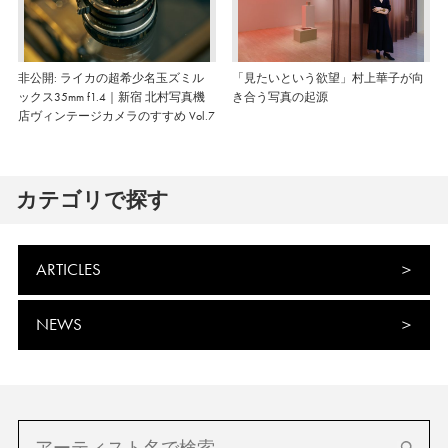
非公開: ライカの超希少名玉ズミル
「見たいという欲望」村上華子が向
ックス35mm f1.4｜新宿 北村写真機
き合う写真の起源
店ヴィンテージカメラのすすめ Vol.7
カテゴリで探す
ARTICLES
NEWS