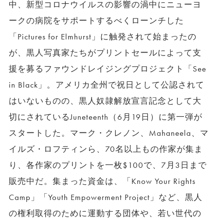
中、新型コロナウイルスの影響の渦中にニューヨ
ークの病院をサポートするべくローンチした
「Pictures for Elmhurst」に触発されて始まったの
が、黒人写真家たちがプリントセールによって支
援を募るファウンドレイジングプロジェクト「See
in Black」。アメリカ全州で祝日として公認されて
はいないものの、黒人奴隷解放宣言記念として大
切にされているJuneteenth（6月19日）に第一弾が
スタートした。マーク・クレノン、Mahaneela、マ
イルズ・ロフティンら、70名以上もの作家が集ま
り、各作家のプリントを一枚$100で、7月3日まで
販売中だ。集まった資金は、「Know Your Rights
Camp」「Youth Empowerment Project」など、黒人
の権利取得のために運動する団体や、若い世代の