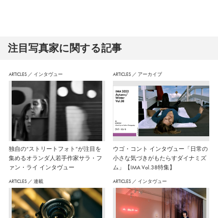
注⽬写真家に関する記事
ARTICLES
／
インタヴュー
ARTICLES
／
アーカイブ
独自の“ストリートフォト”が注目を
ウゴ・コント インタヴュー「日常の
集めるオランダ人若手作家サラ・フ
小さな気づきがもたらすダイナミズ
ァン・ライ インタヴュー
ム」【IMA Vol.38特集】
ARTICLES
／
連載
ARTICLES
／
インタヴュー