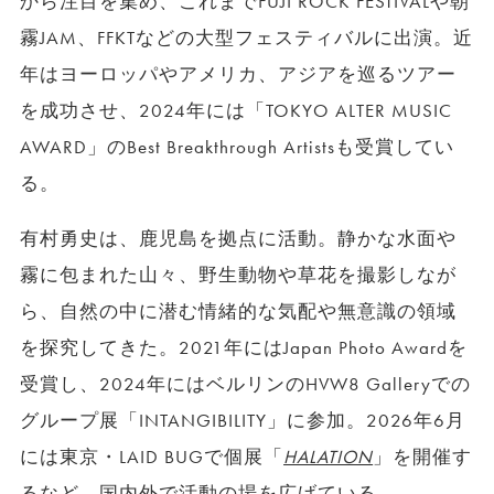
から注目を集め、これまでFUJI ROCK FESTIVALや朝
霧JAM、FFKTなどの大型フェスティバルに出演。近
年はヨーロッパやアメリカ、アジアを巡るツアー
を成功させ、2024年には「TOKYO ALTER MUSIC
AWARD」のBest Breakthrough Artistsも受賞してい
る。
有村勇史は、鹿児島を拠点に活動。静かな水面や
霧に包まれた山々、野生動物や草花を撮影しなが
ら、自然の中に潜む情緒的な気配や無意識の領域
を探究してきた。2021年にはJapan Photo Awardを
受賞し、2024年にはベルリンのHVW8 Galleryでの
グループ展「INTANGIBILITY」に参加。2026年6月
には東京・LAID BUGで個展「
HALATION
」を開催す
るなど、国内外で活動の場を広げている。