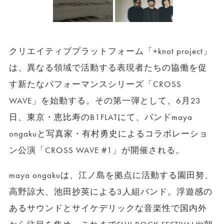
クリエイティブプラットフォーム「+knot project」
は、異なる領域で活動する表現者たちの協働を促
す新たなパフォーマンスシリーズ「CROSS
WAVE」を始動する。その第一弾として、6月23
日、東京・恵比寿のB1FLATにて、バンドmaya
ongakuと写真家・有村勇史によるコラボレーショ
ン公演「CROSS WAVE #1」が開催される。
maya ongakuは、江ノ島を拠点に活動する園田努、
高野諒大、池田抄英による3人組バンド。浮遊感の
あるサウンドとサイケデリックな音楽性で国内外