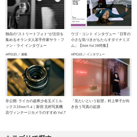
独自の“ストリートフォト”が注目を
ウゴ・コント インタヴュー「日常の
集めるオランダ人若手作家サラ・フ
小さな気づきがもたらすダイナミズ
ァン・ライ インタヴュー
ム」【IMA Vol.38特集】
ARTICLES
／
連載
ARTICLES
／
インタヴュー
非公開: ライカの超希少名玉ズミル
「見たいという欲望」村上華子が向
ックス35mm f1.4｜新宿 北村写真機
き合う写真の起源
店ヴィンテージカメラのすすめ Vol.7