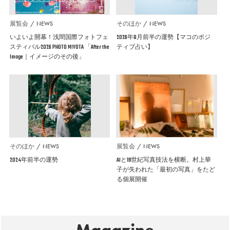
展覧会
NEWS
そのほか
NEWS
いよいよ開幕！浅間国際フォトフェ
2026年8月前半の運勢【マコのポジ
スティバル2026 PHOTO MIYOTA 「After the
ティブ占い】
Image｜イメージのその後」
そのほか
NEWS
展覧会
NEWS
2024年前半の運勢
AIと19世紀写真技法を横断。村上華
子が失われた「最初の写真」をたど
る個展開催