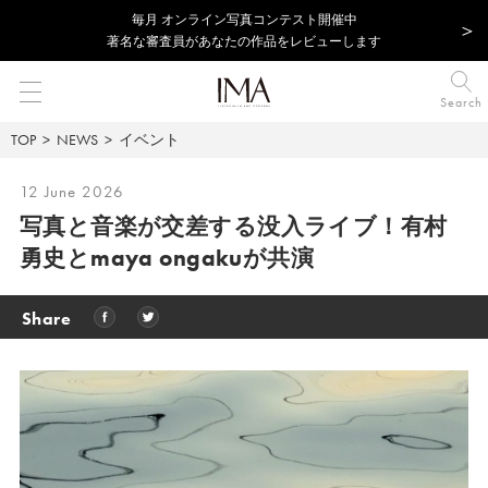
毎⽉ オンライン写真コンテスト開催中
著名な審査員があなたの作品をレビューします
Search
TOP
NEWS
イベント
12 June 2026
写真と音楽が交差する没入ライブ！有村
勇史とmaya ongakuが共演
Share