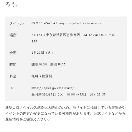
ろう。
タイトル
CROSS WAVE #1 maya ongaku × Yushi Arimura
場所
B1FLAT（東京都渋谷区恵比寿西1-34-17 ZaHOUSEビル
B1F）
会期
6月23日（火）
時間
開場18:30、開演19:15
料金
無料（抽選制）
URL
https://eplus.jp/crosswave/
受付期間6月9日（火）18:00 〜15日（月）23:59
新型コロナウイルス感染拡大防止のため、当サイトに掲載している展覧会や
イベントの内容が変更になっている可能性があります。公式サイトなどから
最新情報をご確認ください。