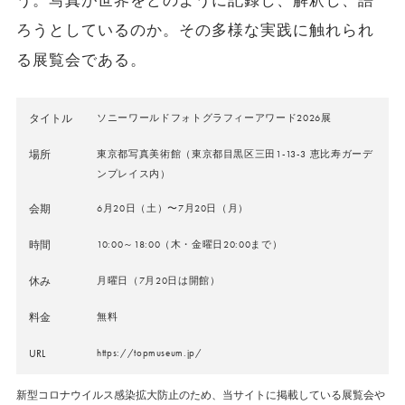
う。写真が世界をどのように記録し、解釈し、語
ろうとしているのか。その多様な実践に触れられ
る展覧会である。
タイトル
ソニーワールドフォトグラフィーアワード2026展
場所
東京都写真美術館（東京都目黒区三田1-13-3 恵比寿ガーデ
ンプレイス内）
会期
6月20日（土）〜7月20日（月）
時間
10:00～18:00（木・金曜日20:00まで）
休み
月曜日（7月20日は開館）
料金
無料
URL
https://topmuseum.jp/
新型コロナウイルス感染拡大防止のため、当サイトに掲載している展覧会や