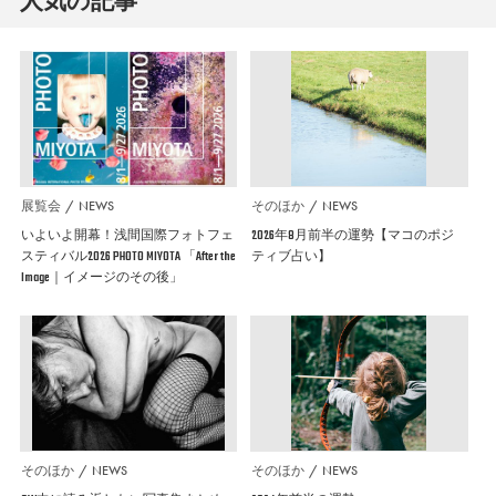
人気の記事
展覧会
NEWS
そのほか
NEWS
いよいよ開幕！浅間国際フォトフェ
2026年8月前半の運勢【マコのポジ
スティバル2026 PHOTO MIYOTA 「After the
ティブ占い】
Image｜イメージのその後」
そのほか
NEWS
そのほか
NEWS