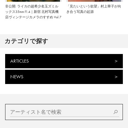
非公開: ライカの超希少名玉ズミル
「見たいという欲望」村上華子が向
ックス35mm f1.4｜新宿 北村写真機
き合う写真の起源
店ヴィンテージカメラのすすめ Vol.7
カテゴリで探す
ARTICLES
NEWS