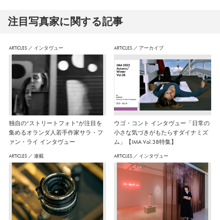
注⽬写真家に関する記事
ARTICLES
／
インタヴュー
ARTICLES
／
アーカイブ
独自の“ストリートフォト”が注目を
ウゴ・コント インタヴュー「日常の
集めるオランダ人若手作家サラ・フ
小さな気づきがもたらすダイナミズ
ァン・ライ インタヴュー
ム」【IMA Vol.38特集】
ARTICLES
／
連載
ARTICLES
／
インタヴュー