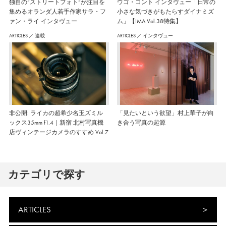
独自の“ストリートフォト”が注目を
ウゴ・コント インタヴュー「日常の
集めるオランダ人若手作家サラ・フ
小さな気づきがもたらすダイナミズ
ァン・ライ インタヴュー
ム」【IMA Vol.38特集】
ARTICLES
／
連載
ARTICLES
／
インタヴュー
非公開: ライカの超希少名玉ズミル
「見たいという欲望」村上華子が向
ックス35mm f1.4｜新宿 北村写真機
き合う写真の起源
店ヴィンテージカメラのすすめ Vol.7
カテゴリで探す
ARTICLES