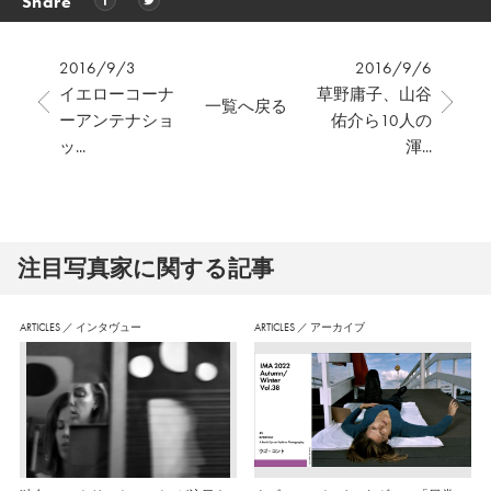
Share
2016/9/3
2016/9/6
イエローコーナ
草野庸子、山谷
一覧へ戻る
ーアンテナショ
佑介ら10人の
ッ...
渾...
注⽬写真家に関する記事
ARTICLES
／
インタヴュー
ARTICLES
／
アーカイブ