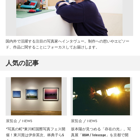
国内外で活躍する注目の写真家へインタヴュー。制作への想いやエピソー
ド、作品に関することにフォーカスしてお届けします。
人気の記事
展覧会
NEWS
展覧会
NEWS
”写真の町”東川町国際写真フェス開
坂本陽が見つめる「存在の光」。写
催！東川賞は伊奈英次、林典子ら5
真展「BEAM / Telescope」を京都で開