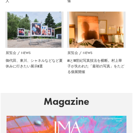
人
催
展覧会
NEWS
展覧会
NEWS
御代田、東川、シャネルなどなど夏
AIと19世紀写真技法を横断。村上華
休みに行きたい展示6選
子が失われた「最初の写真」をたど
る個展開催
Magazine