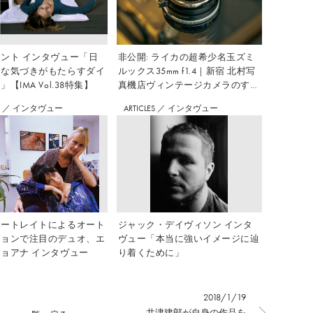
ント インタヴュー「日
非公開: ライカの超希少名玉ズミ
さな気づきがもたらすダイ
ルックス35mm f1.4｜新宿 北村写
【IMA Vol.38特集】
真機店ヴィンテージカメラのすす
め Vol.7
S
／
インタヴュー
ARTICLES
／
インタヴュー
ポートレイトによるオート
ジャック・デイヴィソン インタ
ションで注目のデュオ、エ
ヴュー「本当に強いイメージに辿
ョアナ インタヴュー
り着くために」
2018/1/19
井津建郎が自身の作品を