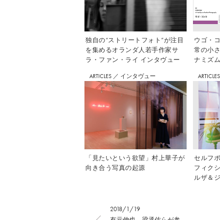
独自の“ストリートフォト”が注目
ウゴ・コ
を集めるオランダ人若手作家サ
常の小
ラ・ファン・ライ インタヴュー
ナミズム」
ARTICLES
／
インタヴュー
ARTICLE
「見たいという欲望」村上華子が
セルフ
向き合う写真の起源
フィク
ルザ＆ジ
2018/1/19
有元伸也、梁丞佑らが参