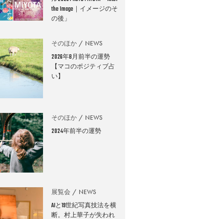
the Image｜イメージのそ
の後」
そのほか
NEWS
2026年8月前半の運勢
【マコのポジティブ占
い】
そのほか
NEWS
2024年前半の運勢
展覧会
NEWS
AIと19世紀写真技法を横
断。村上華子が失われ