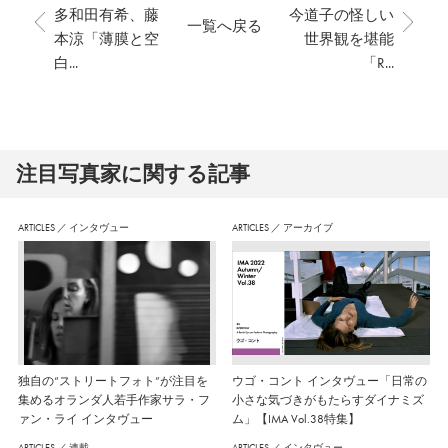
多和田有希、藤
今道子の怪しい
一覧へ戻る
本涼「薄膜と空
世界観を堪能
白...
「R...
注⽬写真家に関する記事
ARTICLES
／
インタヴュー
ARTICLES
／
アーカイブ
独自の“ストリートフォト”が注目を
ウゴ・コント インタヴュー「日常の
集めるオランダ人若手作家サラ・フ
小さな気づきがもたらすダイナミズ
ァン・ライ インタヴュー
ム」【IMA Vol.38特集】
ARTICLES
／
連載
ARTICLES
／
インタヴュー