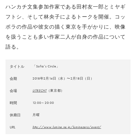
ハンカチ文集参加作家である田村友一郎とミヤギ
フトシ、そして林央子によるトークを開催。コッ
ポラの作品や彼女の描く東京を手がかりに、映像
を扱うことも多い作家二人が自身の作品について
語る。
タイトル
「Sofia’s Circle」
会期
2018年2月14日（水）〜2月18日（日）
会場
UTRECHT
（東京都）
時間
12:00～20:00
休廊日
月曜
URL
http://www.lumine.ne.jp/luminezero/event/