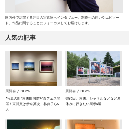
国内外で活躍する注目の写真家へインタヴュー。制作への想いやエピソー
ド、作品に関することにフォーカスしてお届けします。
人気の記事
展覧会
NEWS
展覧会
NEWS
”写真の町”東川町国際写真フェス開
御代田、東川、シャネルなどなど夏
催！東川賞は伊奈英次、林典子ら5
休みに行きたい展示6選
人