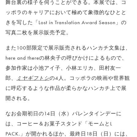
舞台裏の様子を伺うことができる。本展では、コ
ッポラのキャリアにおいて極めて象徴的なひとと
きを写した「Lost in Translation Award Season」の
写真二枚を展示販売予定。
また100部限定で展示販売されるハンカチ文集は、
here and thereの林央子の呼びかけによるもので、
参加作家は小池アイ子、小林エリカ、田村友一
郎、
ミヤギフトシ
の4人。コッポラの映画や世界観
に呼応するような作品が柔らかなハンカチ上で展
開される。
なお会期初日の14日（水）バレンタインデーに
は、コーヒー＆お菓子スタンド「モームとL
PACK.」が開かれるほか、最終日18日（日）には、