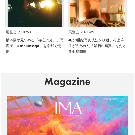
展覧会
NEWS
展覧会
NEWS
坂本陽が見つめる「存在の光」。写
AIと19世紀写真技法を横断。村上華
真展「BEAM / Telescope」を京都で開
子が失われた「最初の写真」をたど
催
る個展開催
Magazine