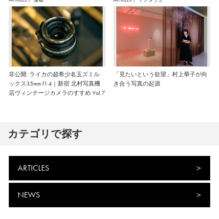
非公開: ライカの超希少名玉ズミル
「見たいという欲望」村上華子が向
ックス35mm f1.4｜新宿 北村写真機
き合う写真の起源
店ヴィンテージカメラのすすめ Vol.7
カテゴリで探す
ARTICLES
NEWS