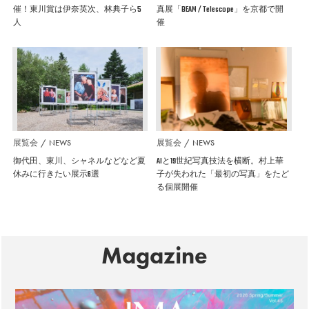
催！東川賞は伊奈英次、林典子ら5
真展「BEAM / Telescope」を京都で開
人
催
展覧会
NEWS
展覧会
NEWS
御代田、東川、シャネルなどなど夏
AIと19世紀写真技法を横断。村上華
休みに行きたい展示6選
子が失われた「最初の写真」をたど
る個展開催
Magazine