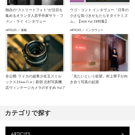
独自の“ストリートフォト”が注目を
ウゴ・コント インタヴュー「日常の
集めるオランダ人若手作家サラ・フ
小さな気づきがもたらすダイナミズ
ァン・ライ インタヴュー
ム」【IMA Vol.38特集】
ARTICLES
／
連載
ARTICLES
／
インタヴュー
非公開: ライカの超希少名玉ズミル
「見たいという欲望」村上華子が向
ックス35mm f1.4｜新宿 北村写真機
き合う写真の起源
店ヴィンテージカメラのすすめ Vol.7
カテゴリで探す
ARTICLES