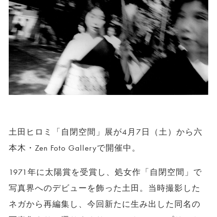
土田ヒロミ「自閉空間」展が
4
月
7
日（土）から六
本木・
Zen Foto Gallery
で開催中。
1971
年に太陽賞を受賞し、処女作「自閉空間」で
写真界へのデビューを飾った土田。当時撮影した
ネガから再編集し、今回新たに生み出した同名の