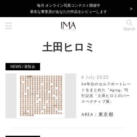
毎⽉ オンライン写真コンテスト開催中
著名な審査員があなたの作品をレビューします
Search
土田ヒロミ
NEWS / 展覧会
6 July 2022
36年分のセルフポートレー
トをまとめた『Aging』刊
行記念「土田ヒロミのパー
スペクティブ展」
AREA：東京都