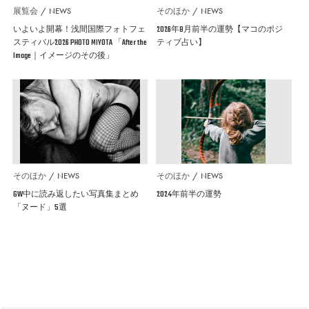
展覧会
NEWS
そのほか
NEWS
いよいよ開幕！浅間国際フォトフェ
2026年8月前半の運勢【マコのポジ
スティバル2026 PHOTO MIYOTA 「After the
ティブ占い】
Image｜イメージのその後」
そのほか
NEWS
そのほか
NEWS
GW中に読み返したい写真集まとめ
2024年前半の運勢
「ヌード」5選