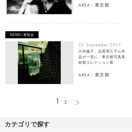
AREA：東京都
NEWS / 展覧会
22 September 2017
川内倫子、志賀理江子ら作
品が一堂に、東京都写真美
術館コレクション展
AREA：東京都
1
2
カテゴリで探す