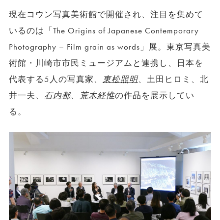
現在コウン写真美術館で開催され、注目を集めて
いるのは「The Origins of Japanese Contemporary
Photography – Film grain as words」展。東京写真美
術館・川崎市市民ミュージアムと連携し、日本を
代表する5人の写真家、
東松照明
、土田ヒロミ、北
井一夫、
石内都
、
荒木経惟
の作品を展示してい
る。