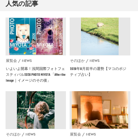
人気の記事
展覧会
NEWS
そのほか
NEWS
いよいよ開幕！浅間国際フォトフェ
2026年8月前半の運勢【マコのポジ
スティバル2026 PHOTO MIYOTA 「After the
ティブ占い】
Image｜イメージのその後」
そのほか
NEWS
展覧会
NEWS