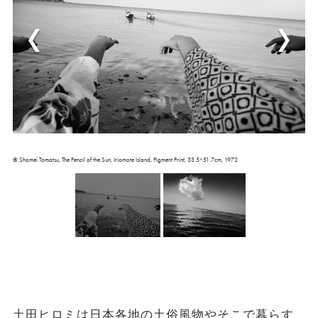
© Shomei Tomatsu, The Pencil of the Sun, Iriomote Island, Pigment Print, 33.5×51.7cm, 1972
土田ヒロミは日本各地の土俗風物やそこで暮らす