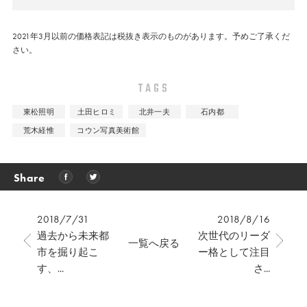
2021年3月以前の価格表記は税抜き表示のものがあります。予めご了承くだ
さい。
TAGS
東松照明
土田ヒロミ
北井一夫
石内都
荒木経惟
コウン写真美術館
Share
2018/7/31
2018/8/16
過去から未来都
次世代のリーダ
一覧へ戻る
市を掘り起こ
ー格として注目
す、...
さ...