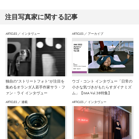
注⽬写真家に関する記事
ARTICLES
／
インタヴュー
ARTICLES
／
アーカイブ
独自の“ストリートフォト”が注目を
ウゴ・コント インタヴュー「日常の
集めるオランダ人若手作家サラ・フ
小さな気づきがもたらすダイナミズ
ァン・ライ インタヴュー
ム」【IMA Vol.38特集】
ARTICLES
／
連載
ARTICLES
／
インタヴュー