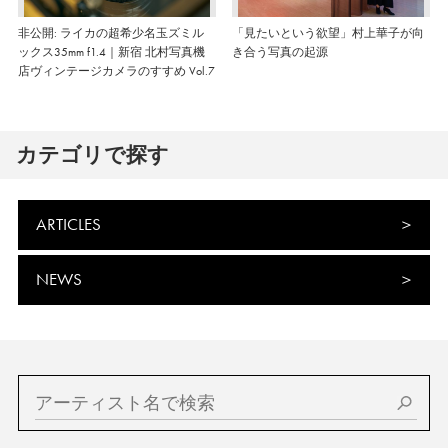
非公開: ライカの超希少名玉ズミル
「見たいという欲望」村上華子が向
ックス35mm f1.4｜新宿 北村写真機
き合う写真の起源
店ヴィンテージカメラのすすめ Vol.7
カテゴリで探す
ARTICLES
NEWS