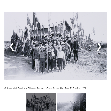
© Kazuo Kitai, Sanrizuka, Childrens' Resistance Corps, Gelatin Silver Print, 25.8×38cm, 1970