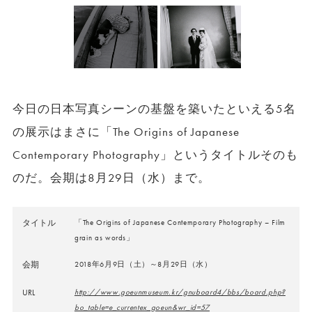
今日の日本写真シーンの基盤を築いたといえる5名
の展示はまさに「The Origins of Japanese
Contemporary Photography」というタイトルそのも
のだ。会期は8月29日（水）まで。
タイトル
「The Origins of Japanese Contemporary Photography – Film
grain as words」
会期
2018年6月9日（土）～8月29日（水）
URL
http://www.goeunmuseum.kr/gnuboard4/bbs/board.php?
bo_table=e_currentex_goeun&wr_id=57