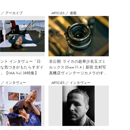
S
／
アーカイブ
ARTICLES
／
連載
ント インタヴュー「日
非公開: ライカの超希少名玉ズミ
さな気づきがもたらすダイ
ルックス35mm f1.4｜新宿 北村写
【IMA Vol.38特集】
真機店ヴィンテージカメラのすす
め Vol.7
S
／
インタヴュー
ARTICLES
／
インタヴュー