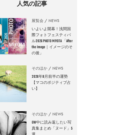
人気の記事
展覧会
NEWS
いよいよ開幕！浅間国
際フォトフェスティバ
ル2026 PHOTO MIYOTA 「After
the Image｜イメージのそ
の後」
そのほか
NEWS
2026年8月前半の運勢
【マコのポジティブ占
い】
そのほか
NEWS
GW中に読み返したい写
真集まとめ「ヌード」5
選