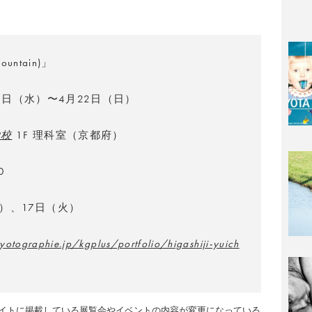
ountain)」
11日（水）〜4月22日（日）
学校
1F 理科室（京都府）
0
月）、17日（火）
yotographie.jp/kgplus/portfolio/higashiji-yuich
イトに掲載している展覧会やイベントの内容が変更になっている