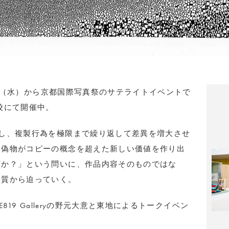
日（水）
から京都国際写真祭のサテライトイベントで
校にて開催中。
し、
複製行為を極限まで繰り返して差異を増大させ
た偽物がコピーの概念を超えた新しい価値
を作り出
何か？」
という問いに、作品内容そのものではな
本質から迫っていく。
819 Galleryの野元大意と東地によるトークイベン