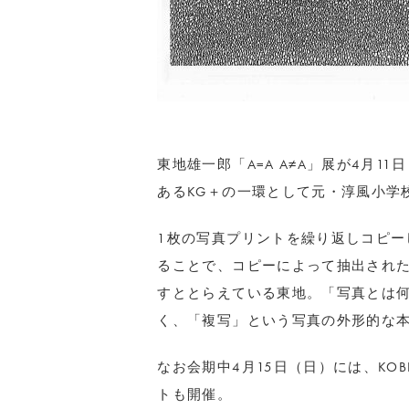
東地雄一郎「A=A A≠A」展が4月11
あるKG＋
の一環として元・淳風小学
1枚の写真プリントを繰り返しコピー
ることで、
コピーによって抽出され
すととらえている東地。「写真とは
く、「複写」
という写真の外形的な
なお会期中4月15日（日）には、KOBE
トも開催。