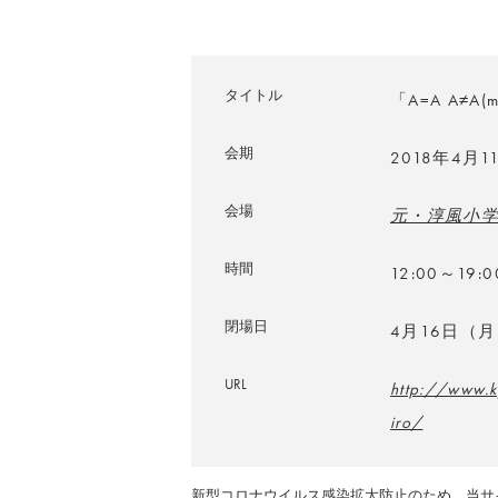
タイトル
「A=A A≠A(m
会期
2018年4月
会場
元・淳風小
時間
12:00～19:0
閉場日
4月16日（
URL
http://www.k
iro/
新型コロナウイルス感染拡大防止のため、当サ