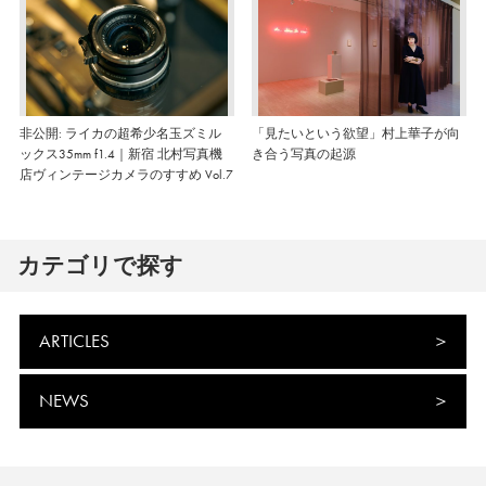
非公開: ライカの超希少名玉ズミル
「見たいという欲望」村上華子が向
ックス35mm f1.4｜新宿 北村写真機
き合う写真の起源
店ヴィンテージカメラのすすめ Vol.7
カテゴリで探す
ARTICLES
NEWS