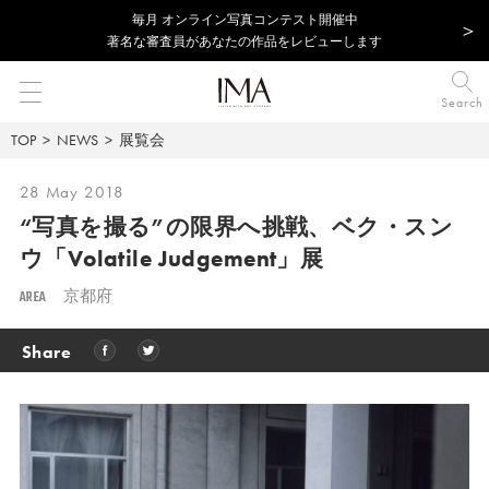
毎⽉ オンライン写真コンテスト開催中
著名な審査員があなたの作品をレビューします
Search
TOP
NEWS
展覧会
28 May 2018
“写真を撮る”の限界へ挑戦、
ベク・スン
ウ「Volatile Judgement」展
AREA
京都府
Share