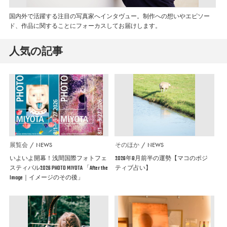
国内外で活躍する注目の写真家へインタヴュー。制作への想いやエピソー
ド、作品に関することにフォーカスしてお届けします。
人気の記事
展覧会
NEWS
そのほか
NEWS
いよいよ開幕！浅間国際フォトフェ
2026年8月前半の運勢【マコのポジ
スティバル2026 PHOTO MIYOTA 「After the
ティブ占い】
Image｜イメージのその後」