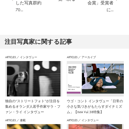
した写真群約
会賞」受賞者
70...
に...
注⽬写真家に関する記事
ARTICLES
／
インタヴュー
ARTICLES
／
アーカイブ
独自の“ストリートフォト”が注目を
ウゴ・コント インタヴュー「日常の
集めるオランダ人若手作家サラ・フ
小さな気づきがもたらすダイナミズ
ァン・ライ インタヴュー
ム」【IMA Vol.38特集】
ARTICLES
／
連載
ARTICLES
／
インタヴュー