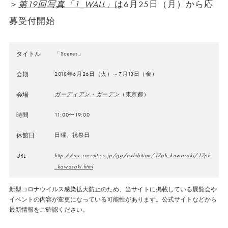
＞
第19回写真「1_WALL」
は6月25日（月）から応
募受付開始
タイトル
「Scenes」
会期
2018年6月26日（火）～7月13日（金）
会場
ガーディアン・ガーデン
（東京都）
時間
11:00〜19:00
休館日
日曜、祝祭日
URL
http://rcc.recruit.co.jp/gg/exhibition/17ph_kawasaki/17ph
_kawasaki.html
新型コロナウイルス感染拡大防止のため、当サイトに掲載している展覧会や
イベントの内容が変更になっている可能性があります。公式サイトなどから
最新情報をご確認ください。