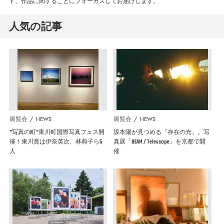
ド、作品に関することにフォーカスしてお届けします。
人気の記事
展覧会
NEWS
展覧会
NEWS
”写真の町”東川町国際写真フェス開
坂本陽が見つめる「存在の光」。写
催！東川賞は伊奈英次、林典子ら5
真展「BEAM / Telescope」を京都で開
人
催