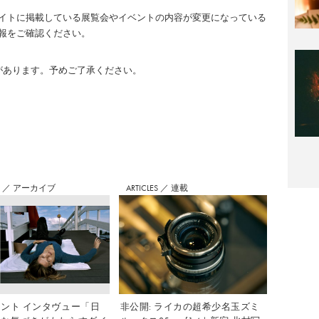
イトに掲載している展覧会やイベントの内容が変更になっている
報をご確認ください。
のがあります。予めご了承ください。
S
／
アーカイブ
ARTICLES
／
連載
ント インタヴュー「日
非公開: ライカの超希少名玉ズミ