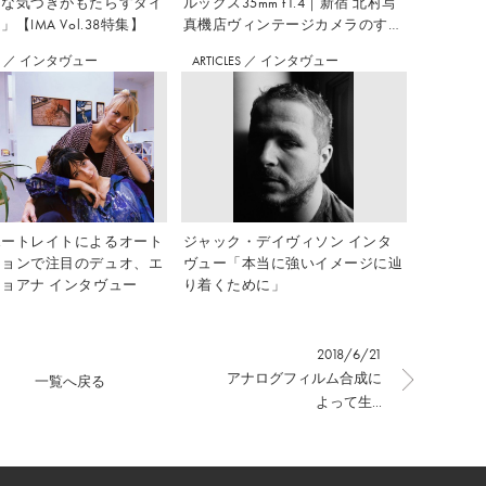
さな気づきがもたらすダイ
ルックス35mm f1.4｜新宿 北村写
【IMA Vol.38特集】
真機店ヴィンテージカメラのすす
め Vol.7
S
／
インタヴュー
ARTICLES
／
インタヴュー
ポートレイトによるオート
ジャック・デイヴィソン インタ
ションで注目のデュオ、エ
ヴュー「本当に強いイメージに辿
ョアナ インタヴュー
り着くために」
2018/6/21
アナログフィルム合成に
一覧へ戻る
よって生...