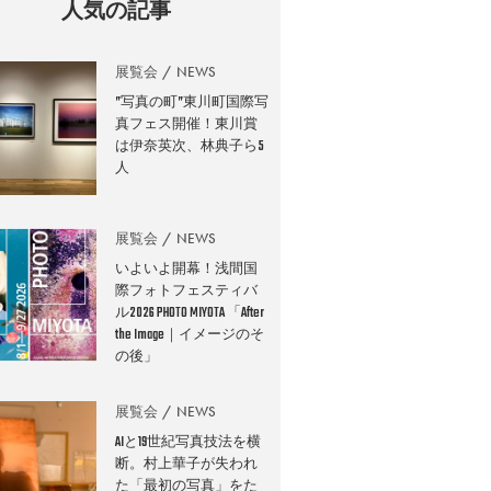
人気の記事
展覧会
NEWS
”写真の町”東川町国際写
真フェス開催！東川賞
は伊奈英次、林典子ら5
人
展覧会
NEWS
いよいよ開幕！浅間国
際フォトフェスティバ
ル2026 PHOTO MIYOTA 「After
the Image｜イメージのそ
の後」
展覧会
NEWS
AIと19世紀写真技法を横
断。村上華子が失われ
た「最初の写真」をた