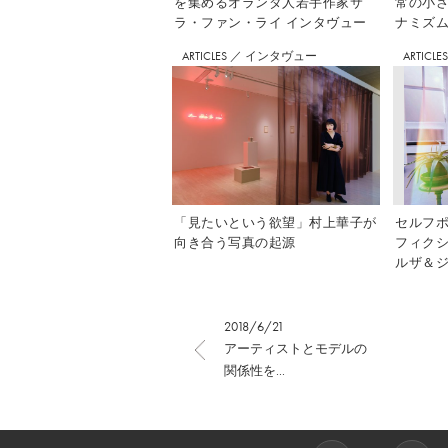
を集めるオランダ人若手作家サ
常の小
ラ・ファン・ライ インタヴュー
ナミズム」
ARTICLES
／
インタヴュー
ARTICLE
「見たいという欲望」村上華子が
セルフ
向き合う写真の起源
フィク
ルザ＆ジ
2018/6/21
アーティストとモデルの
関係性を...