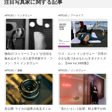
注⽬写真家に関する記事
ARTICLES
／
インタヴュー
ARTICLES
／
アーカイブ
独自の“ストリートフォト”が注目を
ウゴ・コント インタヴュー「日常の
集めるオランダ人若手作家サラ・フ
小さな気づきがもたらすダイナミズ
ァン・ライ インタヴュー
ム」【IMA Vol.38特集】
ARTICLES
／
連載
ARTICLES
／
インタヴュー
非公開: ライカの超希少名玉ズミル
「見たいという欲望」村上華子が向