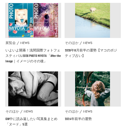
展覧会
NEWS
そのほか
NEWS
いよいよ開幕！浅間国際フォトフェ
2026年8月前半の運勢【マコのポジ
スティバル2026 PHOTO MIYOTA 「After the
ティブ占い】
Image｜イメージのその後」
そのほか
NEWS
そのほか
NEWS
GW中に読み返したい写真集まとめ
2024年前半の運勢
「ヌード」5選