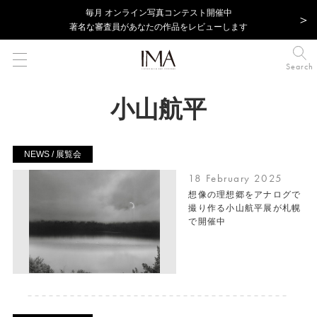
毎⽉ オンライン写真コンテスト開催中
著名な審査員があなたの作品をレビューします
Search
小山航平
NEWS / 展覧会
18 February 2025
想像の理想郷をアナログで
撮り作る小山航平展が札幌
で開催中