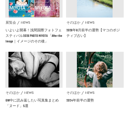
展覧会
NEWS
そのほか
NEWS
いよいよ開幕！浅間国際フォトフェ
2026年8月前半の運勢【マコのポジ
スティバル2026 PHOTO MIYOTA 「After the
ティブ占い】
Image｜イメージのその後」
そのほか
NEWS
そのほか
NEWS
GW中に読み返したい写真集まとめ
2024年前半の運勢
「ヌード」5選