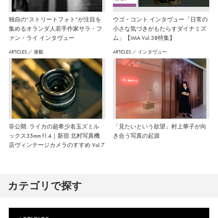
独自の“ストリートフォト”が注目を
ウゴ・コント インタヴュー「日常の
集めるオランダ人若手作家サラ・フ
小さな気づきがもたらすダイナミズ
ァン・ライ インタヴュー
ム」【IMA Vol.38特集】
ARTICLES
／
連載
ARTICLES
／
インタヴュー
非公開: ライカの超希少名玉ズミル
「見たいという欲望」村上華子が向
ックス35mm f1.4｜新宿 北村写真機
き合う写真の起源
店ヴィンテージカメラのすすめ Vol.7
カテゴリで探す