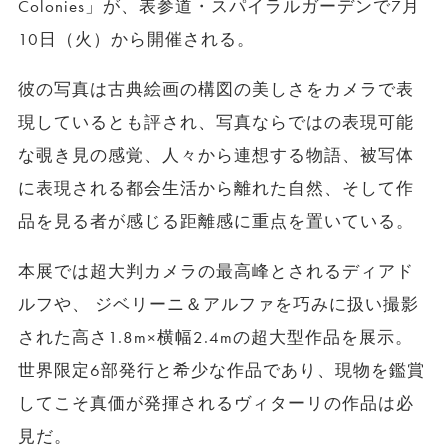
Colonies」が、表参道・スパイラルガーデンで7月
10日（火）から開催される。
彼の写真は古典絵画の構図の美しさをカメラで表
現しているとも評され、写真ならではの表現可能
な覗き見の感覚、人々から連想する物語、被写体
に表現される都会生活から離れた自然、そして作
品を見る者が感じる距離感に重点を置いている。
本展では超大判カメラの最高峰とされるディアド
ルフや、 ジベリーニ＆アルファを巧みに扱い撮影
された高さ1.8m×横幅2.4mの超大型作品を展示。
世界限定6部発行と希少な作品であり、現物を鑑賞
してこそ真価が発揮されるヴィターリの作品は必
見だ。