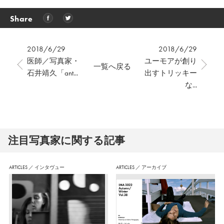
Share
2018/6/29
2018/6/29
医師／写真家・
ユーモアが創り
一覧へ戻る
石井靖久「ant...
出すトリッキー
な...
注⽬写真家に関する記事
ARTICLES
／
インタヴュー
ARTICLES
／
アーカイブ