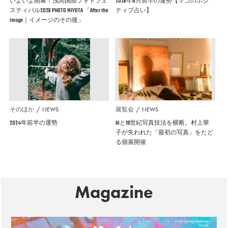
いよいよ開幕！浅間国際フォトフェ
2026年8月前半の運勢【マコのポジ
スティバル2026 PHOTO MIYOTA 「After the
ティブ占い】
Image｜イメージのその後」
そのほか
NEWS
展覧会
NEWS
2024年前半の運勢
AIと19世紀写真技法を横断。村上華
子が失われた「最初の写真」をたど
る個展開催
Magazine