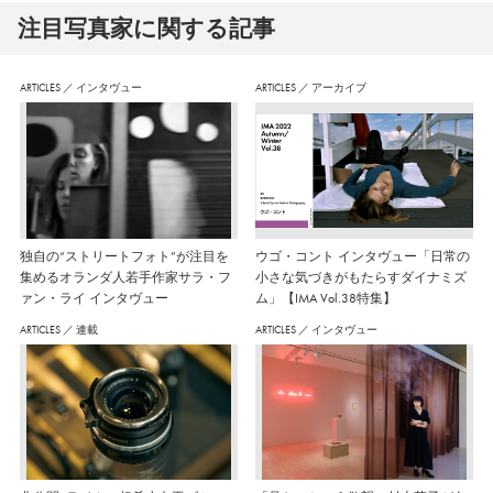
注⽬写真家に関する記事
ARTICLES
／
インタヴュー
ARTICLES
／
アーカイブ
独自の“ストリートフォト”が注目を
ウゴ・コント インタヴュー「日常の
集めるオランダ人若手作家サラ・フ
小さな気づきがもたらすダイナミズ
ァン・ライ インタヴュー
ム」【IMA Vol.38特集】
ARTICLES
／
連載
ARTICLES
／
インタヴュー