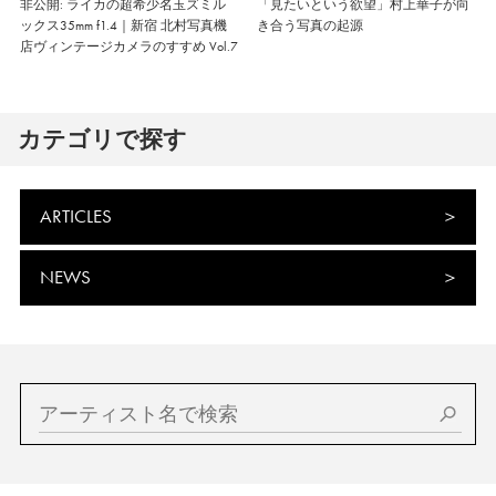
非公開: ライカの超希少名玉ズミル
「見たいという欲望」村上華子が向
ックス35mm f1.4｜新宿 北村写真機
き合う写真の起源
店ヴィンテージカメラのすすめ Vol.7
カテゴリで探す
ARTICLES
NEWS