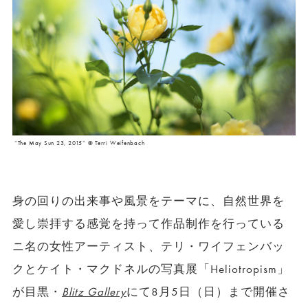
“The May Sun 23, 2015” © Terri Weifenbach
身の回りの出来事や風景をテーマに、自然世界を
愛し崇拝する感覚を持って作品制作を行っている
ニ名の女性アーティスト、テリ・ワイフェンバッ
クとケイト・マクドネルの写真展「Heliotropism」
が目黒・
Blitz Gallery
にて8月5日（日）まで開催さ