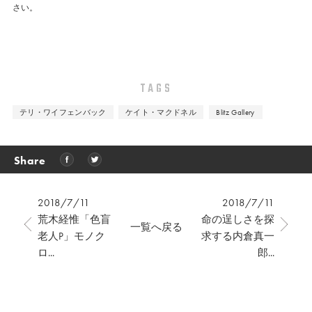
さい。
TAGS
テリ・ワイフェンバック
ケイト・マクドネル
Blitz Gallery
Share
2018/7/11
2018/7/11
荒木経惟「色盲
命の逞しさを探
一覧へ戻る
老人P」モノク
求する内倉真一
ロ...
郎...