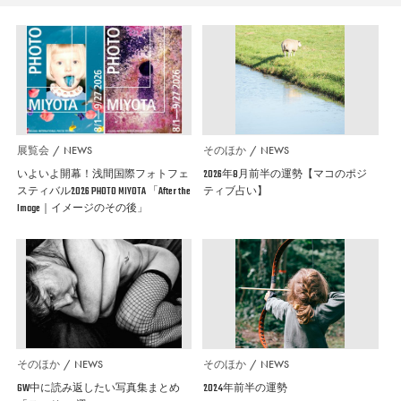
展覧会
NEWS
そのほか
NEWS
いよいよ開幕！浅間国際フォトフェ
2026年8月前半の運勢【マコのポジ
スティバル2026 PHOTO MIYOTA 「After the
ティブ占い】
Image｜イメージのその後」
そのほか
NEWS
そのほか
NEWS
GW中に読み返したい写真集まとめ
2024年前半の運勢