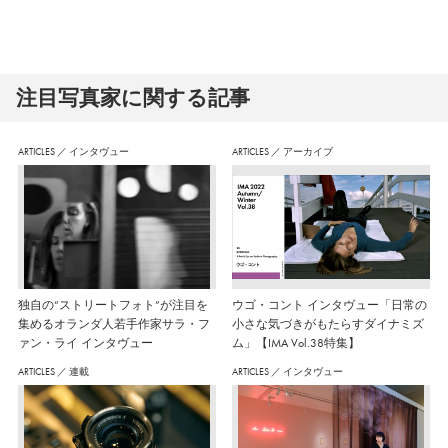
注⽬写真家に関する記事
ARTICLES
／
インタヴュー
ARTICLES
／
アーカイブ
独自の“ストリートフォト”が注目を
ウゴ・コント インタヴュー「日常の
集めるオランダ人若手作家サラ・フ
小さな気づきがもたらすダイナミズ
ァン・ライ インタヴュー
ム」【IMA Vol.38特集】
ARTICLES
／
連載
ARTICLES
／
インタヴュー