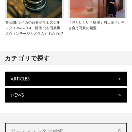
非公開: ライカの超希少名玉ズミル
「見たいという欲望」村上華子が向
ックス35mm f1.4｜新宿 北村写真機
き合う写真の起源
店ヴィンテージカメラのすすめ Vol.7
カテゴリで探す
ARTICLES
NEWS