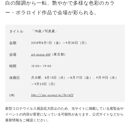
白の階調から一転、艶やかで多様な色彩のカラ
ー・ポラロイド作品で会場が彩られる。
タイトル
「78歳ノ写真夏」
会期
2018年8月1日（金）～9月30日（日）
会場
art space AM
（東京都）
時間
13:00～19:00
休廊日
月火曜、8月15日（水）～8月17日（金）、9月19日（水）
～9月23日（日）
URL
http://am-project.jp/?p=412
新型コロナウイルス感染拡大防止のため、当サイトに掲載している展覧会や
イベントの内容が変更になっている可能性があります。公式サイトなどから
最新情報をご確認ください。