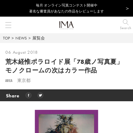
毎⽉ オンライン写真コンテスト開催中
著名な審査員があなたの作品をレビューします
Search
TOP
NEWS
展覧会
06 August 2018
荒木経惟ポラロイド展「78歳ノ写真夏」
モノクロームの次はカラー作品
AREA
東京都
Share