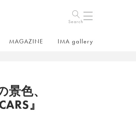
Search
MAGAZINE
IMA gallery
内の景色、
CARS』