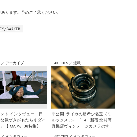
のがあります。予めご了承ください。
LEY/BARKER
S
／
アーカイブ
ARTICLES
／
連載
ント インタヴュー「日
非公開: ライカの超希少名玉ズミ
さな気づきがもたらすダイ
ルックス35mm f1.4｜新宿 北村写
【IMA Vol.38特集】
真機店ヴィンテージカメラのすす
め Vol.7
S
／
インタヴュー
ARTICLES
／
インタヴュー