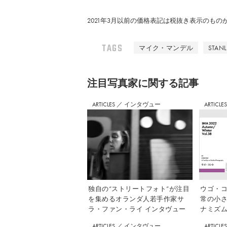
2021年3月以前の価格表記は税抜き表示のも
TAGS
マイク・マンデル
STAN
注⽬写真家に関する記事
ARTICLES
／
インタヴュー
ARTICLE
独自の“ストリートフォト”が注目
ウゴ・コ
を集めるオランダ人若手作家サ
常の小
ラ・ファン・ライ インタヴュー
ナミズム」
ARTICLES
／
インタヴュー
ARTICLE