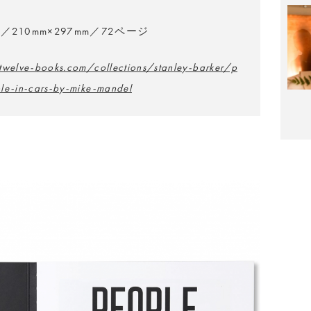
210mm×297mm／72ページ
twelve-books.com/collections/stanley-barker/p
le-in-cars-by-mike-mandel