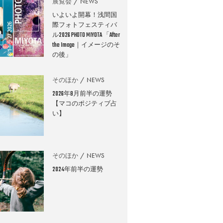
展覧会
NEWS
いよいよ開幕！浅間国
際フォトフェスティバ
ル2026 PHOTO MIYOTA 「After
the Image｜イメージのそ
の後」
そのほか
NEWS
2026年8月前半の運勢
【マコのポジティブ占
い】
そのほか
NEWS
2024年前半の運勢