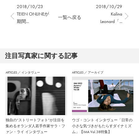
2018/10/23
2018/10/29
TEIEN ONLINEが
Kalina
一覧へ戻る
期間...
Leonard「...
注⽬写真家に関する記事
ARTICLES
／
インタヴュー
ARTICLES
／
アーカイブ
独自の“ストリートフォト”が注目を
ウゴ・コント インタヴュー「日常の
集めるオランダ人若手作家サラ・フ
小さな気づきがもたらすダイナミズ
ァン・ライ インタヴュー
ム」【IMA Vol.38特集】