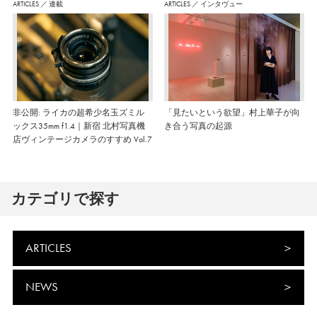
ARTICLES
／
連載
ARTICLES
／
インタヴュー
非公開: ライカの超希少名玉ズミル
「見たいという欲望」村上華子が向
ックス35mm f1.4｜新宿 北村写真機
き合う写真の起源
店ヴィンテージカメラのすすめ Vol.7
カテゴリで探す
ARTICLES
NEWS