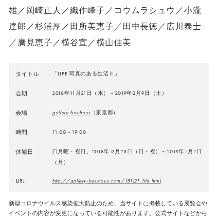
雄／岡崎正人／織作峰子／コウムラシュウ／小瀧
達郎／杉浦厚／田所美恵子／田中長徳／広川泰士
／廣見恵子／横谷宣／横山佳美
タイトル
「LIFE 写真のある生活Ⅱ」
会期
2018年11月21日（水）～2019年2月9日（土）
会場
gallery bauhaus
（東京都）
時間
11:00～19:00
休館日
日月曜・祝日、2018年12月23日（日・祝）～2019年1月7日
（月）
URL
http://gallery-bauhaus.com/181121_life.html
新型コロナウイルス感染拡大防止のため、当サイトに掲載している展覧会や
イベントの内容が変更になっている可能性があります。公式サイトなどから