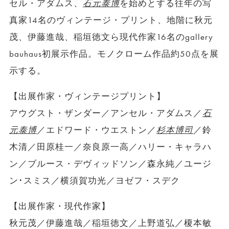
セル・アダムス、
石元泰博
を始めとする往年の写
真家14名のヴィンテージ・プリント、地階に秋元
茂、伊藤進哉、稲垣徳文ら現代作家16名のgallery
bauhaus初展示作品。モノクローム作品約50点を展
示する。
【出展作家・ヴィンテージプリント】
アウグスト・ザンダー／アンセル・アダムス／
石
元泰博
／エドワード・ウエストン／
杉本博司
／鈴
木清／田原桂一／奈良原一高／ハリー・キャラハ
ン／ブルース・デヴィッドソン／森永純／ユージ
ン･スミス／横須賀功光／ヨゼフ・スデク
【出展作家・現代作家】
秋元茂／伊藤進哉／稲垣徳文／上野道弘／榎本敏