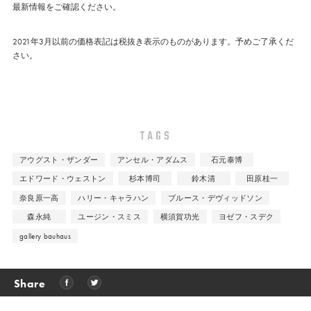
最新情報をご確認ください。
2021年3月以前の価格表記は税抜き表示のものがあります。予めご了承くだ
さい。
TAGS
アウグスト・ザンダー
アンセル・アダムス
石元泰博
エドワード・ウェストン
杉本博司
鈴木清
田原桂一
奈良原一高
ハリー・キャラハン
ブルース・デヴィッドソン
森永純
ユージン・スミス
横須賀功光
ヨゼフ・スデク
gallery bauhaus
Share