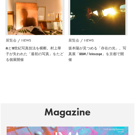
展覧会
NEWS
展覧会
NEWS
AIと19世紀写真技法を横断。村上華
坂本陽が見つめる「存在の光」。写
子が失われた「最初の写真」をたど
真展「BEAM / Telescope」を京都で開
る個展開催
催
Magazine