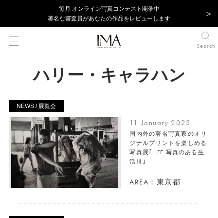
毎⽉ オンライン写真コンテスト開催中
著名な審査員があなたの作品をレビューします
Search
ハリー・キャラハン
NEWS / 展覧会
11 January 2023
国内外の著名写真家のオリ
ジナルプリントを楽しめる
写真展｢LIFE 写真のある生
活Ⅲ｣
AREA：東京都