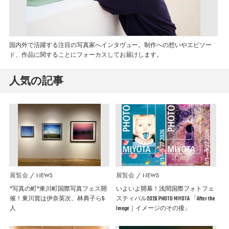
国内外で活躍する注目の写真家へインタヴュー。制作への想いやエピソー
ド、作品に関することにフォーカスしてお届けします。
人気の記事
展覧会
NEWS
展覧会
NEWS
”写真の町”東川町国際写真フェス開
いよいよ開幕！浅間国際フォトフェ
催！東川賞は伊奈英次、林典子ら5
スティバル2026 PHOTO MIYOTA 「After the
人
Image｜イメージのその後」