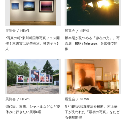
展覧会
NEWS
展覧会
NEWS
”写真の町”東川町国際写真フェス開
坂本陽が見つめる「存在の光」。写
催！東川賞は伊奈英次、林典子ら5
真展「BEAM / Telescope」を京都で開
人
催
展覧会
NEWS
展覧会
NEWS
御代田、東川、シャネルなどなど夏
AIと19世紀写真技法を横断。村上華
休みに行きたい展示6選
子が失われた「最初の写真」をたど
る個展開催