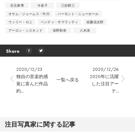
石元泰博
今道子
三好耕三
オサム・ジェームス・中川
バーモント・ニューホール
ウィリー・ロニ
ペンティ・サマラッティ
佐藤信太郎
アーロン・シスキンド
添野和幸
八木清
Share
2020/12/23
2020/12/26
独自の音楽的感
2020年に活躍
一覧へ戻る
覚に富んだ作品
した注目アー
約...
テ...
注⽬写真家に関する記事