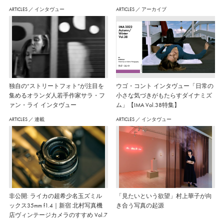
ARTICLES
／
インタヴュー
ARTICLES
／
アーカイブ
独自の“ストリートフォト”が注目を
ウゴ・コント インタヴュー「日常の
集めるオランダ人若手作家サラ・フ
小さな気づきがもたらすダイナミズ
ァン・ライ インタヴュー
ム」【IMA Vol.38特集】
ARTICLES
／
連載
ARTICLES
／
インタヴュー
非公開: ライカの超希少名玉ズミル
「見たいという欲望」村上華子が向
ックス35mm f1.4｜新宿 北村写真機
き合う写真の起源
店ヴィンテージカメラのすすめ Vol.7