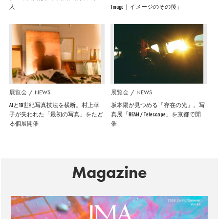
人
Image｜イメージのその後」
展覧会
NEWS
展覧会
NEWS
AIと19世紀写真技法を横断。村上華
坂本陽が見つめる「存在の光」。写
子が失われた「最初の写真」をたど
真展「BEAM / Telescope」を京都で開
る個展開催
催
Magazine