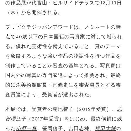
の作品展が代官山・ヒルサイドテラスで12月13日
（木）から開催される。
プリピクテジャパンアワードは、ノミネートの時
点で40歳以下の日本国籍の写真家に対して贈られ
る。優れた芸術性を備えていること、賞のテーマ
を象徴するような強い作品の物語性を持つ作品を
制作していることが審査の基準となる。写真家は
国内外の写真の専門家達によって推薦され、最終
的に森美術館館長・南條史生を審査員長とする審
査員達により、受賞者が選出された。
本展では、受賞者の菊地智子（2015年受賞）、
志
賀理江子
（2017年受賞）をはじめ、最終候補に残
った
小原一真
、笹岡啓子、吉田志穂、
横田大輔
の