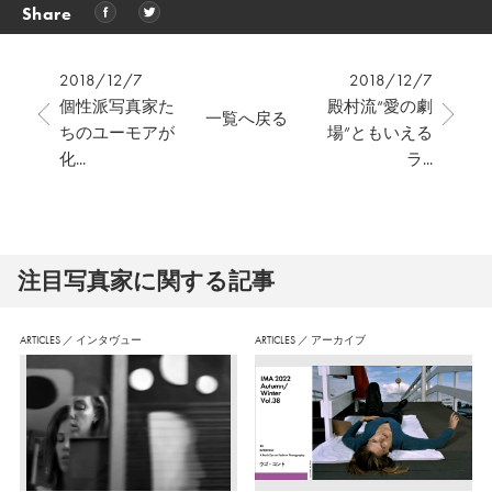
Share
2018/12/7
2018/12/7
個性派写真家た
殿村流“愛の劇
一覧へ戻る
ちのユーモアが
場”ともいえる
化...
ラ...
注⽬写真家に関する記事
ARTICLES
／
インタヴュー
ARTICLES
／
アーカイブ