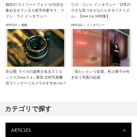
独自の“ストリートフォト”が注目を
ウゴ・コント インタヴュー「日常の
集めるオランダ人若手作家サラ・フ
小さな気づきがもたらすダイナミズ
ァン・ライ インタヴュー
ム」【IMA Vol.38特集】
ARTICLES
／
連載
ARTICLES
／
インタヴュー
非公開: ライカの超希少名玉ズミル
「見たいという欲望」村上華子が向
ックス35mm f1.4｜新宿 北村写真機
き合う写真の起源
店ヴィンテージカメラのすすめ Vol.7
カテゴリで探す
ARTICLES