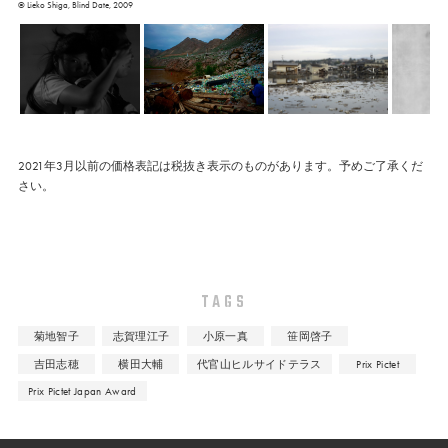
©︎ Lieko Shiga, Blind Date, 2009
2021年3月以前の価格表記は税抜き表示のものがあります。予めご了承くだ
さい。
TAGS
菊地智子
志賀理江子
小原一真
笹岡啓子
吉田志穂
横田大輔
代官山ヒルサイドテラス
Prix Pictet
Prix Pictet Japan Award