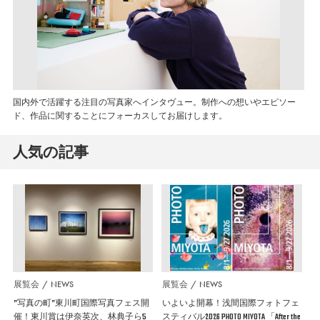
国内外で活躍する注目の写真家へインタヴュー。制作への想いやエピソー
ド、作品に関することにフォーカスしてお届けします。
人気の記事
展覧会
NEWS
展覧会
NEWS
”写真の町”東川町国際写真フェス開
いよいよ開幕！浅間国際フォトフェ
催！東川賞は伊奈英次、林典子ら5
スティバル2026 PHOTO MIYOTA 「After the