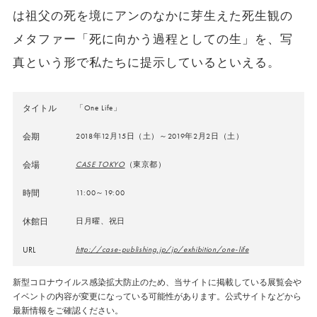
は祖父の死を境にアンのなかに芽生えた死生観の
メタファー「死に向かう過程としての生」を、写
真という形で私たちに提示しているといえる。
タイトル
「One Life」
会期
2018年12月15日（土）～2019年2月2日（土）
会場
CASE TOKYO
（東京都）
時間
11:00～19:00
休館日
日月曜、祝日
URL
http://case-publishing.jp/jp/exhibition/one-life
新型コロナウイルス感染拡大防止のため、当サイトに掲載している展覧会や
イベントの内容が変更になっている可能性があります。公式サイトなどから
最新情報をご確認ください。