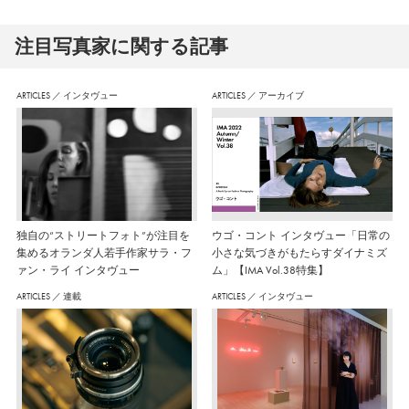
注⽬写真家に関する記事
ARTICLES
／
インタヴュー
ARTICLES
／
アーカイブ
独自の“ストリートフォト”が注目を
ウゴ・コント インタヴュー「日常の
集めるオランダ人若手作家サラ・フ
小さな気づきがもたらすダイナミズ
ァン・ライ インタヴュー
ム」【IMA Vol.38特集】
ARTICLES
／
連載
ARTICLES
／
インタヴュー