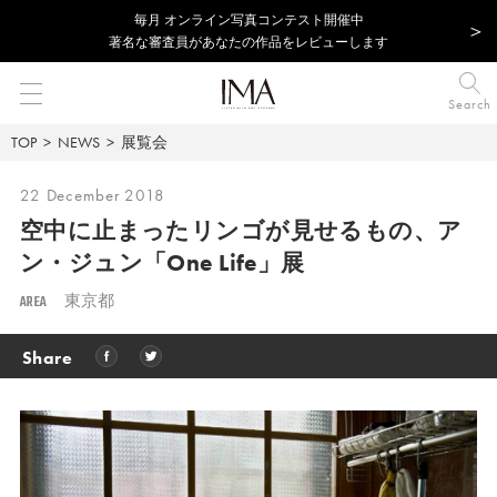
毎⽉ オンライン写真コンテスト開催中
著名な審査員があなたの作品をレビューします
Search
TOP
NEWS
展覧会
22 December 2018
空中に止まったリンゴが見せるもの、
ア
ン・ジュン「One Life」展
AREA
東京都
Share