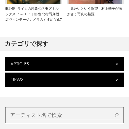
非公開: ライカの超希少名玉ズミル
「見たいという欲望」村上華子が向
ックス35mm f1.4｜新宿 北村写真機
き合う写真の起源
店ヴィンテージカメラのすすめ Vol.7
カテゴリで探す
ARTICLES
NEWS