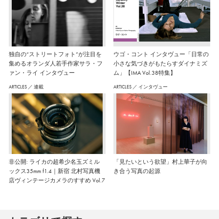
独自の“ストリートフォト”が注目を
ウゴ・コント インタヴュー「日常の
集めるオランダ人若手作家サラ・フ
小さな気づきがもたらすダイナミズ
ァン・ライ インタヴュー
ム」【IMA Vol.38特集】
ARTICLES
／
連載
ARTICLES
／
インタヴュー
非公開: ライカの超希少名玉ズミル
「見たいという欲望」村上華子が向
ックス35mm f1.4｜新宿 北村写真機
き合う写真の起源
店ヴィンテージカメラのすすめ Vol.7