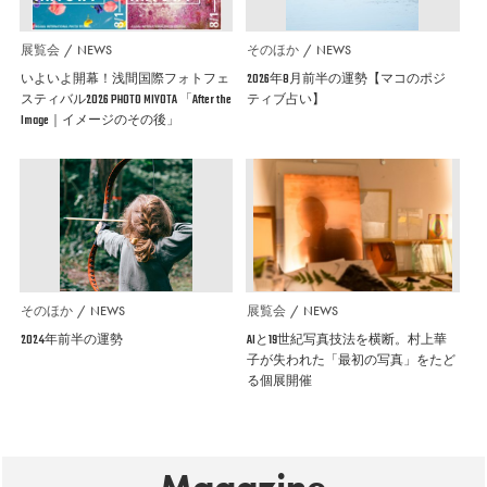
展覧会
NEWS
そのほか
NEWS
いよいよ開幕！浅間国際フォトフェ
2026年8月前半の運勢【マコのポジ
スティバル2026 PHOTO MIYOTA 「After the
ティブ占い】
Image｜イメージのその後」
そのほか
NEWS
展覧会
NEWS
2024年前半の運勢
AIと19世紀写真技法を横断。村上華
子が失われた「最初の写真」をたど
る個展開催