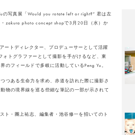
Would you rotate left or right?” 君は左
a photo concept shopで3月20日（水）か
 BOSSのアートディレクター、プロデューサーとして活躍
LEではフォトグラファーとして撮影を手がけるなど、東
のフィールドで多岐に活動しているPeng Yu。
しつつある生命力を求め、赤道を訪れた際に撮影さ
と動物の境界線を巡る些細な筆記の一部が示されて
ィスト・團上祐志、編集者・池谷修一を招いてのト