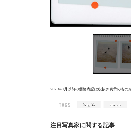
2021年3月以前の価格表記は税抜き表示のも
TAGS
Peng Yu
zakura
注⽬写真家に関する記事