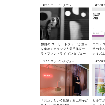
ARTICLES
／
インタヴュー
ARTICLE
独自の“ストリートフォト”が注目
ウゴ・コ
を集めるオランダ人若手作家サ
常の小
ラ・ファン・ライ インタヴュー
ナミズム」
ARTICLES
／
インタヴュー
ARTICLE
「見たいという欲望」村上華子が
セルフ