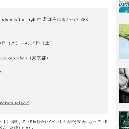
 rotate left or right?” 君は左にまわってゆく
も」
20日（水）～4月6日（土）
 concept shop
（東京都）
0
zakura.tokyo/
イトに掲載している展覧会やイベントの内容が変更になっている
報をご確認ください。