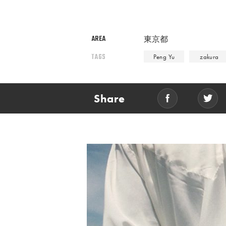
AREA
東京都
TAGS
Peng Yu
zakura
Share