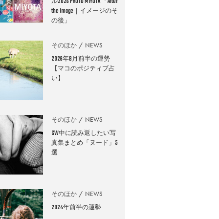
ル2026 PHOTO MIYOTA 「After
the Image｜イメージのそ
の後」
そのほか
NEWS
2026年8月前半の運勢
【マコのポジティブ占
い】
そのほか
NEWS
GW中に読み返したい写
真集まとめ「ヌード」5
選
そのほか
NEWS
2024年前半の運勢