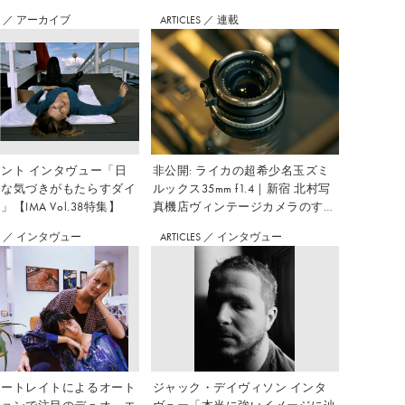
S
／
アーカイブ
ARTICLES
／
連載
ント インタヴュー「日
非公開: ライカの超希少名玉ズミ
さな気づきがもたらすダイ
ルックス35mm f1.4｜新宿 北村写
【IMA Vol.38特集】
真機店ヴィンテージカメラのすす
め Vol.7
S
／
インタヴュー
ARTICLES
／
インタヴュー
ポートレイトによるオート
ジャック・デイヴィソン インタ