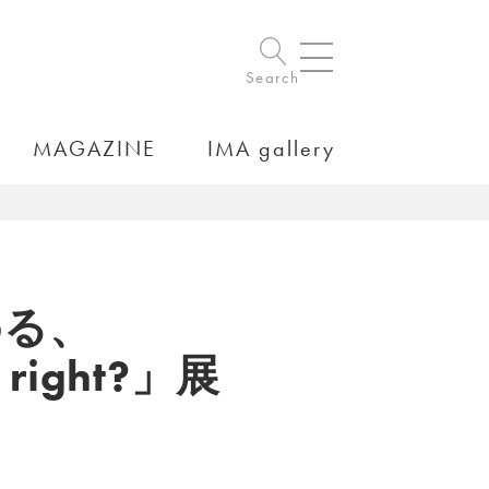
Search
MAGAZINE
IMA gallery
める、
r right?」展