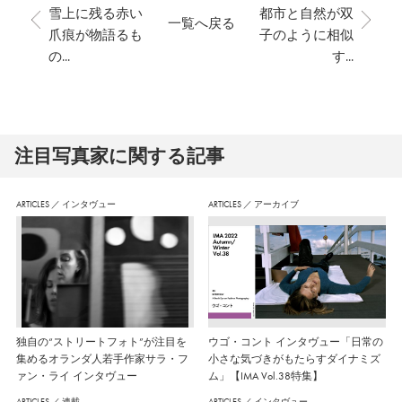
雪上に残る赤い
都市と自然が双
一覧へ戻る
爪痕が物語るも
子のように相似
の...
す...
注⽬写真家に関する記事
ARTICLES
／
インタヴュー
ARTICLES
／
アーカイブ
独自の“ストリートフォト”が注目を
ウゴ・コント インタヴュー「日常の
集めるオランダ人若手作家サラ・フ
小さな気づきがもたらすダイナミズ
ァン・ライ インタヴュー
ム」【IMA Vol.38特集】
ARTICLES
／
連載
ARTICLES
／
インタヴュー