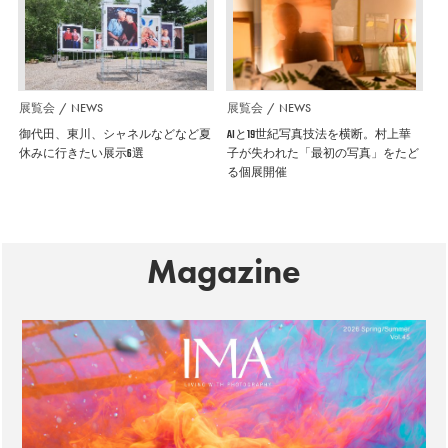
展覧会
NEWS
展覧会
NEWS
御代田、東川、シャネルなどなど夏
AIと19世紀写真技法を横断。村上華
休みに行きたい展示6選
子が失われた「最初の写真」をたど
る個展開催
Magazine