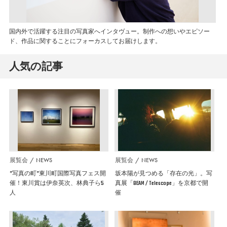
国内外で活躍する注目の写真家へインタヴュー。制作への想いやエピソー
ド、作品に関することにフォーカスしてお届けします。
人気の記事
展覧会
NEWS
展覧会
NEWS
”写真の町”東川町国際写真フェス開
坂本陽が見つめる「存在の光」。写
催！東川賞は伊奈英次、林典子ら5
真展「BEAM / Telescope」を京都で開
人
催