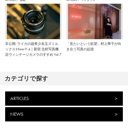
非公開: ライカの超希少名玉ズミル
「見たいという欲望」村上華子が向
ックス35mm f1.4｜新宿 北村写真機
き合う写真の起源
店ヴィンテージカメラのすすめ Vol.7
カテゴリで探す
ARTICLES
NEWS