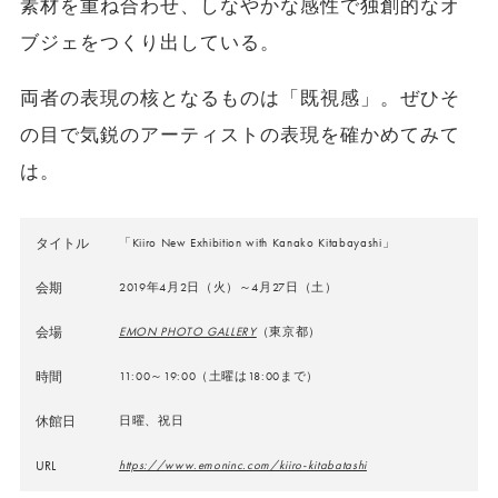
素材を重ね合わせ、しなやかな感性で独創的なオ
ブジェをつくり出している。
両者の表現の核となるものは「既視感」。ぜひそ
の目で気鋭のアーティストの表現を確かめてみて
は。
タイトル
「Kiiro New Exhibition with Kanako Kitabayashi」
会期
2019年4月2日（火）～4月27日（土）
会場
EMON PHOTO GALLERY
（東京都）
時間
11:00～19:00（土曜は18:00まで）
休館日
日曜、祝日
URL
https://www.emoninc.com/kiiro-kitabatashi