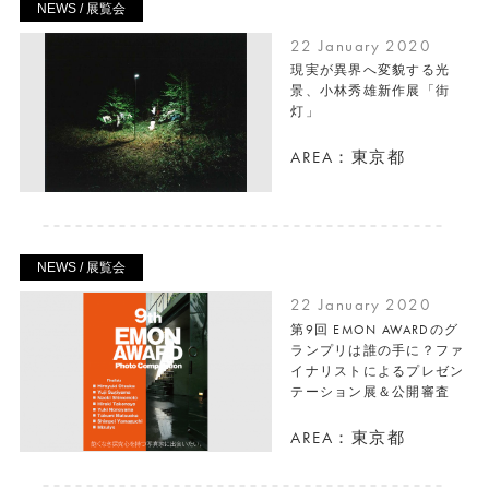
NEWS / 展覧会
22 January 2020
現実が異界へ変貌する光
景、小林秀雄新作展「街
灯」
AREA：東京都
NEWS / 展覧会
22 January 2020
第9回 EMON AWARDのグ
ランプリは誰の手に？ファ
イナリストによるプレゼン
テーション展＆公開審査
AREA：東京都