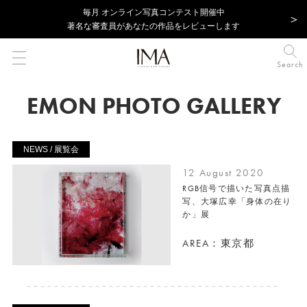
毎⽉ オンライン写真コンテスト開催中
著名な審査員があなたの作品をレビューします
Search
EMON PHOTO GALLERY
NEWS / 展覧会
12 August 2020
RGB信号で描いた写真点描
写、大塚広幸「身体の在り
か」展
AREA：東京都