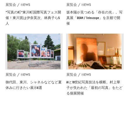
展覧会
NEWS
展覧会
NEWS
”写真の町”東川町国際写真フェス開
坂本陽が見つめる「存在の光」。写
催！東川賞は伊奈英次、林典子ら5
真展「BEAM / Telescope」を京都で開
人
催
展覧会
NEWS
展覧会
NEWS
御代田、東川、シャネルなどなど夏
AIと19世紀写真技法を横断。村上華
休みに行きたい展示6選
子が失われた「最初の写真」をたど
る個展開催