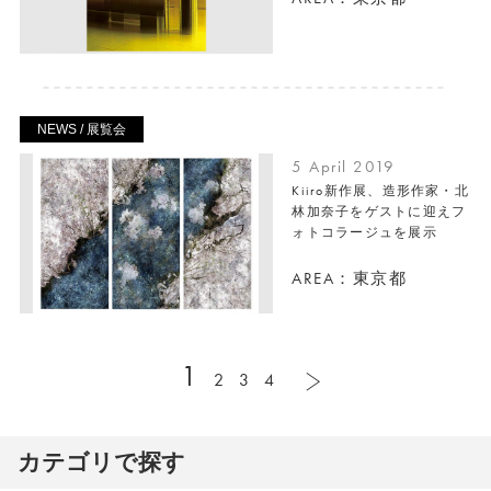
NEWS / 展覧会
5 April 2019
Kiiro新作展、造形作家・北
林加奈子をゲストに迎えフ
ォトコラージュを展示
AREA：東京都
1
2
3
4
カテゴリで探す