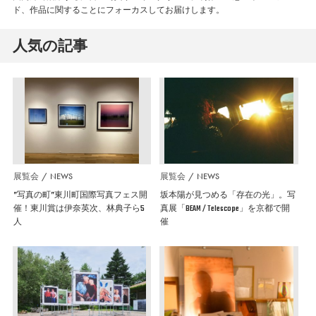
ド、作品に関することにフォーカスしてお届けします。
人気の記事
展覧会
NEWS
展覧会
NEWS
”写真の町”東川町国際写真フェス開
坂本陽が見つめる「存在の光」。写
催！東川賞は伊奈英次、林典子ら5
真展「BEAM / Telescope」を京都で開
人
催