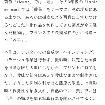
前作『
Neuma
』では「蓮」、その
3
年後の『
La vie
en rose
』では「薔薇」をテーマに、その場所にあ
る土や水、あるいは樹皮などを写真にこすりつけ
るなどした抽象作品を制作してきた藤原が今回選
んだ植物は、フランスでの長期滞在の折に出逢っ
た「芥子」。
本作は、デジタルでの合成や、ペインティング、
コラージュ作業は行わず、撮影時に決定した画像
を可能な限り大事にしながら、プリントに時間を
かけ、曖昧な部分はあえて曖昧なままで制作され
た。そうした抑制を利かせる藤原の眼差しは撮影
時の偶発性を招き入れ、自然の中に「美」或いは
「理」の顕現を知る写真行為を開花させてゆく。