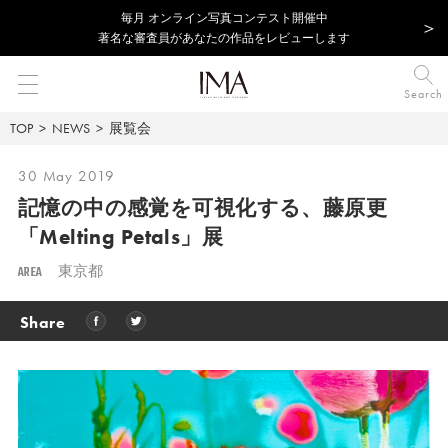
毎⽉ オンライン写真コンテスト開催中
著名な審査員があなたの作品をレビューします
Search
TOP
NEWS
展覧会
30 May 2019
記憶の中の感覚を可視化する、
藤原更
「Melting Petals」展
AREA
東京都
Share