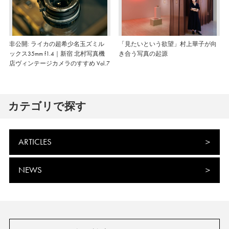
非公開: ライカの超希少名玉ズミル
「見たいという欲望」村上華子が向
ックス35mm f1.4｜新宿 北村写真機
き合う写真の起源
店ヴィンテージカメラのすすめ Vol.7
カテゴリで探す
ARTICLES
NEWS