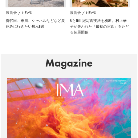
展覧会
NEWS
展覧会
NEWS
御代田、東川、シャネルなどなど夏
AIと19世紀写真技法を横断。村上華
休みに行きたい展示6選
子が失われた「最初の写真」をたど
る個展開催
Magazine