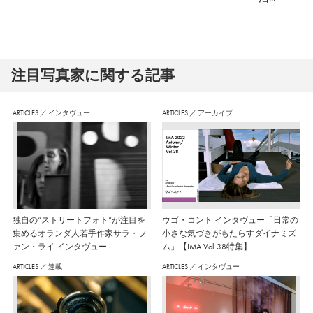
注⽬写真家に関する記事
ARTICLES
／
インタヴュー
ARTICLES
／
アーカイブ
独自の“ストリートフォト”が注目を
ウゴ・コント インタヴュー「日常の
集めるオランダ人若手作家サラ・フ
小さな気づきがもたらすダイナミズ
ァン・ライ インタヴュー
ム」【IMA Vol.38特集】
ARTICLES
／
連載
ARTICLES
／
インタヴュー