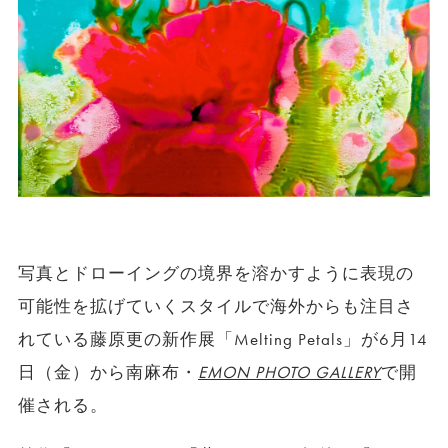
写真とドローイングの境界を溶かすように表現の
可能性を拡げていくスタイルで海外からも注目さ
れている藤原更の新作展「
Melting Petals
」が
6
月
14
日（金）から南麻布・
EMON PHOTO GALLERY
で開
催される。