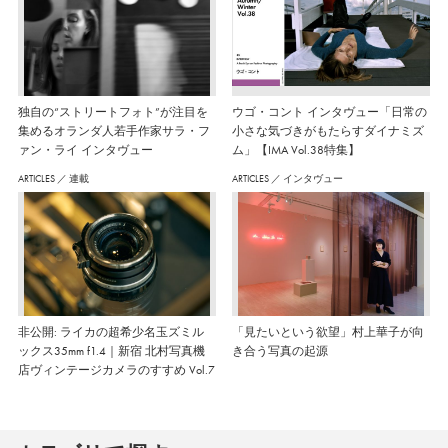
独自の“ストリートフォト”が注目を
ウゴ・コント インタヴュー「日常の
集めるオランダ人若手作家サラ・フ
小さな気づきがもたらすダイナミズ
ァン・ライ インタヴュー
ム」【IMA Vol.38特集】
ARTICLES
／
連載
ARTICLES
／
インタヴュー
非公開: ライカの超希少名玉ズミル
「見たいという欲望」村上華子が向
ックス35mm f1.4｜新宿 北村写真機
き合う写真の起源
店ヴィンテージカメラのすすめ Vol.7