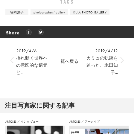
TAGS
笹岡啓子
photographers’ gallery
KULA PHOTO GALLERY
Share
2019/4/6
2019/4/12
揺れ動く世界へ
カミュの軌跡を
一覧へ戻る
の意図的な還元
辿った、⽶⽥知
と...
⼦...
注⽬写真家に関する記事
ARTICLES
／
インタヴュー
ARTICLES
／
アーカイブ