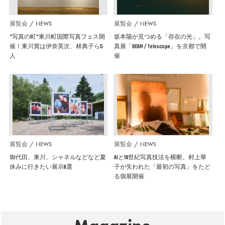
展覧会
NEWS
展覧会
NEWS
”写真の町”東川町国際写真フェス開
坂本陽が見つめる「存在の光」。写
催！東川賞は伊奈英次、林典子ら5
真展「BEAM / Telescope」を京都で開
人
催
展覧会
NEWS
展覧会
NEWS
御代田、東川、シャネルなどなど夏
AIと19世紀写真技法を横断。村上華
休みに行きたい展示6選
子が失われた「最初の写真」をたど
る個展開催