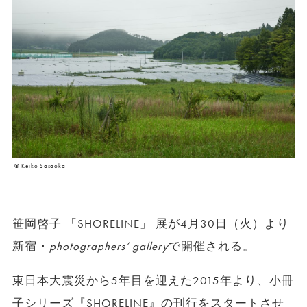
© Keiko Sasaoka
笹岡啓子 「SHORELINE」 展が4月30日（火）より
新宿・
photographers’ gallery
で開催される。
東日本大震災から5年目を迎えた2015年より、小冊
子シリーズ『SHORELINE』の刊行をスタートさせ