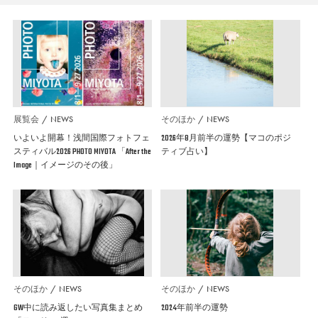
展覧会
NEWS
そのほか
NEWS
いよいよ開幕！浅間国際フォトフェ
2026年8月前半の運勢【マコのポジ
スティバル2026 PHOTO MIYOTA 「After the
ティブ占い】
Image｜イメージのその後」
そのほか
NEWS
そのほか
NEWS
GW中に読み返したい写真集まとめ
2024年前半の運勢