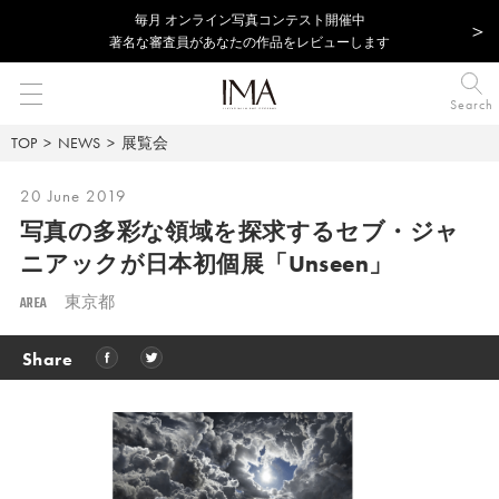
毎⽉ オンライン写真コンテスト開催中
著名な審査員があなたの作品をレビューします
Search
TOP
NEWS
展覧会
20 June 2019
写真の多彩な領域を探求する
セブ・ジャ
ニアックが日本初個展「Unseen」
AREA
東京都
Share