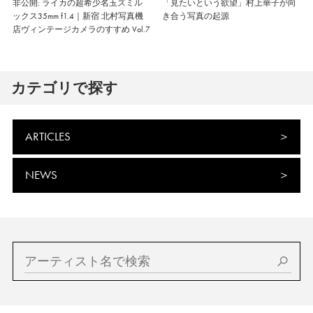
非公開: ライカの超希少名玉ズミル
「見たいという欲望」村上華子が向
ックス35mm f1.4｜新宿 北村写真機
き合う写真の起源
店ヴィンテージカメラのすすめ Vol.7
カテゴリで探す
ARTICLES
NEWS