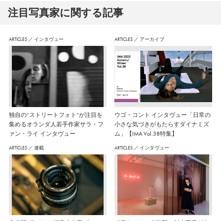
注⽬写真家に関する記事
ARTICLES
／
インタヴュー
ARTICLES
／
アーカイブ
独自の“ストリートフォト”が注目を
ウゴ・コント インタヴュー「日常の
集めるオランダ人若手作家サラ・フ
小さな気づきがもたらすダイナミズ
ァン・ライ インタヴュー
ム」【IMA Vol.38特集】
ARTICLES
／
連載
ARTICLES
／
インタヴュー