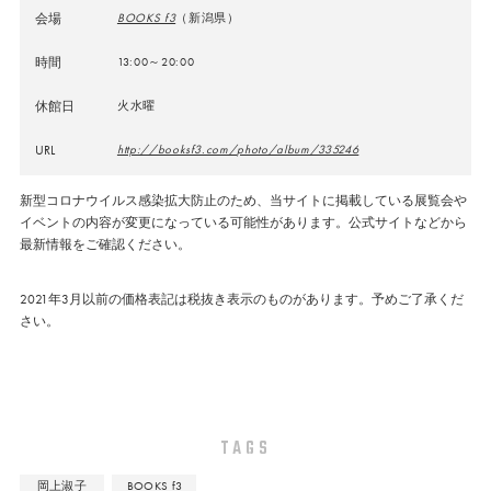
会場
BOOKS f3
（新潟県）
時間
13:00～20:00
休館日
火水曜
URL
http://booksf3.com/photo/album/335246
新型コロナウイルス感染拡大防止のため、当サイトに掲載している展覧会や
イベントの内容が変更になっている可能性があります。公式サイトなどから
最新情報をご確認ください。
2021年3月以前の価格表記は税抜き表示のものがあります。予めご了承くだ
さい。
TAGS
岡上淑子
BOOKS f3