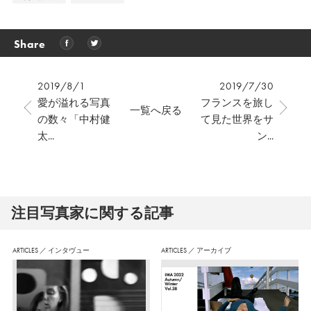
Share
2019/8/1
2019/7/30
愛が溢れる写真
フランスを旅し
一覧へ戻る
の数々「中村健
て見た世界をサ
太...
ン...
注⽬写真家に関する記事
ARTICLES
／
インタヴュー
ARTICLES
／
アーカイブ