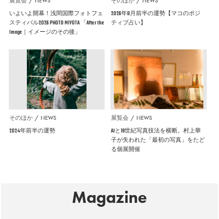
展覧会
NEWS
そのほか
NEWS
いよいよ開幕！浅間国際フォトフェ
2026年8月前半の運勢【マコのポジ
スティバル2026 PHOTO MIYOTA 「After the
ティブ占い】
Image｜イメージのその後」
そのほか
NEWS
展覧会
NEWS
2024年前半の運勢
AIと19世紀写真技法を横断。村上華
子が失われた「最初の写真」をたど
る個展開催
Magazine