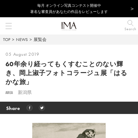
毎⽉ オンライン写真コンテスト開催中
著名な審査員があなたの作品をレビューします
Search
TOP
NEWS
展覧会
05 August 2019
60年余り経ってもくすむことのない輝
き、
岡上淑子フォトコラージュ展「はる
かな旅」
AREA
新潟県
Share