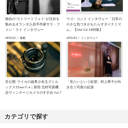
独自の“ストリートフォト”が注目を
ウゴ・コント インタヴュー「日常の
集めるオランダ人若手作家サラ・フ
小さな気づきがもたらすダイナミズ
ァン・ライ インタヴュー
ム」【IMA Vol.38特集】
ARTICLES
／
連載
ARTICLES
／
インタヴュー
非公開: ライカの超希少名玉ズミル
「見たいという欲望」村上華子が向
ックス35mm f1.4｜新宿 北村写真機
き合う写真の起源
店ヴィンテージカメラのすすめ Vol.7
カテゴリで探す