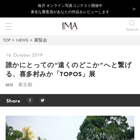
毎⽉ オンライン写真コンテスト開催中
著名な審査員があなたの作品をレビューします
Search
TOP
NEWS
展覧会
16 October 2019
誰かにとっての“遠くのどこか”へと繋げ
る、
喜多村みか「TOPOS」展
AREA
東京都
Share