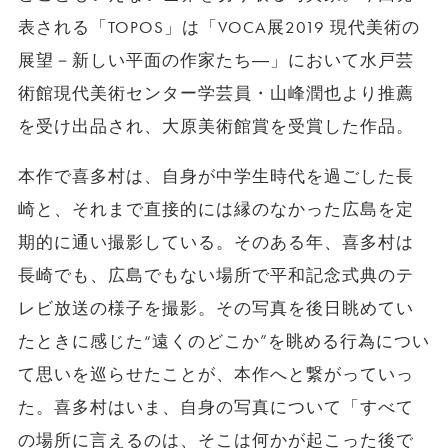
表される「TOPOS」は「VOCA展2019 現代美術の
展望－新しい平面の作家たち―」において水戸芸
術館現代美術センター学芸員・山峰潤也より推薦
を受け出品され、大原美術館賞を受賞した作品。
本作で喜多村は、自身が中学生時代を過ごした長
崎と、それまで直接的には縁のなかった広島を定
期的に通い撮影している。そのある年、喜多村は
長崎でも、広島でもない場所で平和記念式典のテ
レビ放送の様子を撮影。その写真を後日眺めてい
たときに感じた“遠くのどこか”を眺める行為につい
て思いを巡らせたことが、本作へと繋がっていっ
た。喜多村はいま、自身の写真について「すべて
の場所に言えるのは、そこは何かが起こった後で