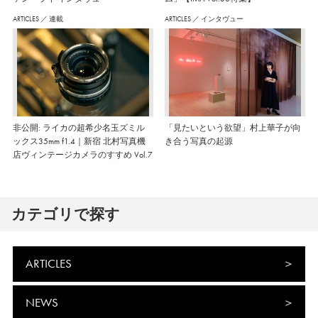
ARTICLES
／
連載
ARTICLES
／
インタヴュー
非公開: ライカの超希少名玉ズミル
「見たいという欲望」村上華子が向
ックス35mm f1.4｜新宿 北村写真機
き合う写真の起源
店ヴィンテージカメラのすすめ Vol.7
カテゴリで探す
ARTICLES
NEWS