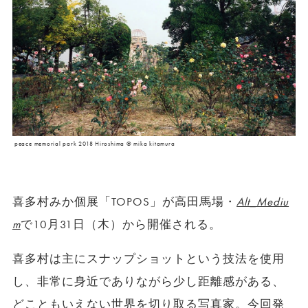
peace memorial park 2018 Hiroshima © mika kitamura
喜多村みか個展「TOPOS」が高田馬場・
Alt_Mediu
m
で10月31日（木）から開催される。
喜多村は主にスナップショットという技法を使用
し、非常に身近でありながら少し距離感がある、
どこともいえない世界を切り取る写真家。今回発