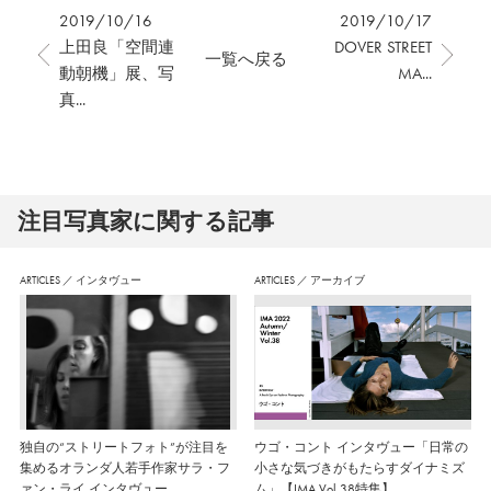
2019/10/16
2019/10/17
上田良「空間連
DOVER STREET
一覧へ戻る
動朝機」展、写
MA...
真...
注⽬写真家に関する記事
ARTICLES
／
インタヴュー
ARTICLES
／
アーカイブ
独自の“ストリートフォト”が注目を
ウゴ・コント インタヴュー「日常の
集めるオランダ人若手作家サラ・フ
小さな気づきがもたらすダイナミズ
ァン・ライ インタヴュー
ム」【IMA Vol.38特集】