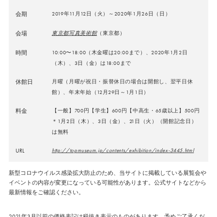
会期
2019年11月12日（火）～2020年1月26日（日）
会場
東京都写真美術館
（東京都）
時間
10:00〜18:00（木金曜は20:00まで）、2020年1月2日
（木）、3日（金）は18:00まで
休館日
月曜（月曜が祝日・振替休日の場合は開館し、翌平日休
館）、年末年始（12月29日～1月1日）
料金
【一般】700円【学生】600円【中高生・65歳以上】500円
＊1月2日（木）、3日（金）、21日（火）（開館記念日）
は無料
URL
http://topmuseum.jp/contents/exhibition/index-3445.html
新型コロナウイルス感染拡大防止のため、当サイトに掲載している展覧会や
イベントの内容が変更になっている可能性があります。公式サイトなどから
最新情報をご確認ください。
2021年3月以前の価格表記は税抜き表示のものがあります。予めご了承くだ