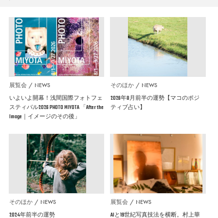
展覧会
NEWS
そのほか
NEWS
いよいよ開幕！浅間国際フォトフェ
2026年8月前半の運勢【マコのポジ
スティバル2026 PHOTO MIYOTA 「After the
ティブ占い】
Image｜イメージのその後」
そのほか
NEWS
展覧会
NEWS
2024年前半の運勢
AIと19世紀写真技法を横断。村上華