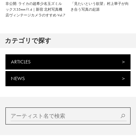
非公開: ライカの超希少名玉ズミル
「見たいという欲望」村上華子が向
ックス35mm f1.4｜新宿 北村写真機
き合う写真の起源
店ヴィンテージカメラのすすめ Vol.7
カテゴリで探す
ARTICLES
NEWS