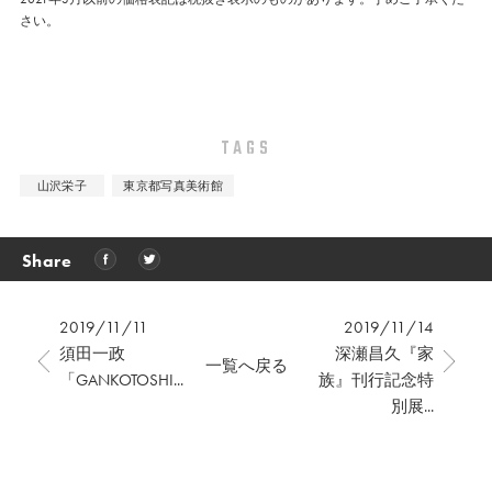
さい。
TAGS
山沢栄子
東京都写真美術館
Share
2019/11/11
2019/11/14
須田一政
深瀬昌久『家
一覧へ戻る
「GANKOTOSHI...
族』刊行記念特
別展...