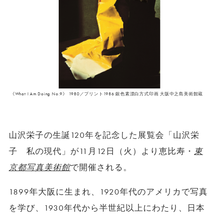
《What I Am Doing No.9》 1980／プリント1986 銀色素漂白方式印画 大阪中之島美術館蔵
山沢栄子の生誕120年を記念した展覧会「山沢栄
子 私の現代」が11月12日（火）より恵比寿・
東
京都写真美術館
で開催される。
1899年大阪に生まれ、1920年代のアメリカで写真
を学び、1930年代から半世紀以上にわたり、日本