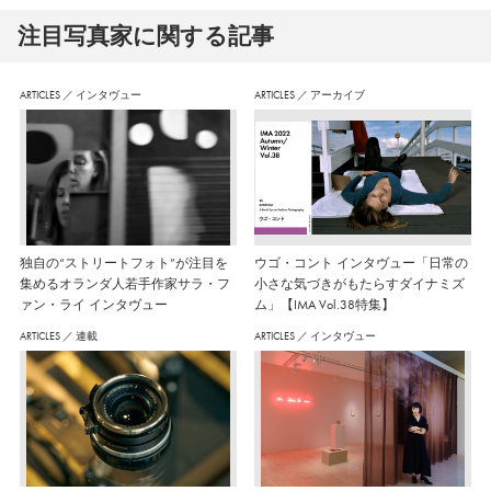
注⽬写真家に関する記事
ARTICLES
／
インタヴュー
ARTICLES
／
アーカイブ
独自の“ストリートフォト”が注目を
ウゴ・コント インタヴュー「日常の
集めるオランダ人若手作家サラ・フ
小さな気づきがもたらすダイナミズ
ァン・ライ インタヴュー
ム」【IMA Vol.38特集】
ARTICLES
／
連載
ARTICLES
／
インタヴュー