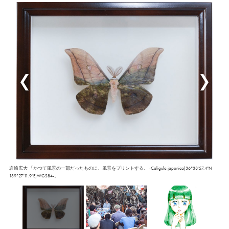
岩崎広大 「かつて風景の一部だったものに、風景をプリントする。 -Caligula japonica(36°38'57.4"N
139°27'11.9"E)WGS84-」