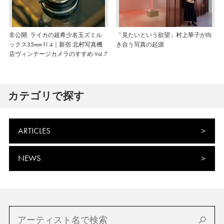
非公開: ライカの超希少名玉ズミル
「見たいという欲望」村上華子が向
ックス35mm f1.4｜新宿 北村写真機
き合う写真の起源
店ヴィンテージカメラのすすめ Vol.7
カテゴリで探す
ARTICLES
NEWS