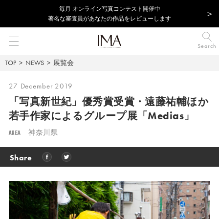
毎⽉ オンライン写真コンテスト開催中
著名な審査員があなたの作品をレビューします
Search
TOP
NEWS
展覧会
27 December 2019
「写真新世紀」優秀賞受賞・遠藤祐輔ほか
若手作家によるグループ展「Medias」
AREA
神奈川県
Share