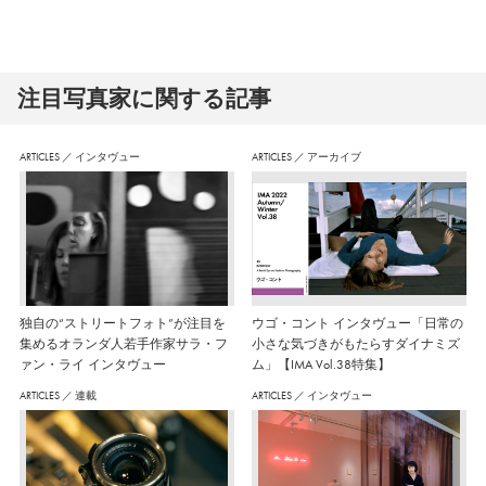
注⽬写真家に関する記事
ARTICLES
／
インタヴュー
ARTICLES
／
アーカイブ
独自の“ストリートフォト”が注目を
ウゴ・コント インタヴュー「日常の
集めるオランダ人若手作家サラ・フ
小さな気づきがもたらすダイナミズ
ァン・ライ インタヴュー
ム」【IMA Vol.38特集】
ARTICLES
／
連載
ARTICLES
／
インタヴュー