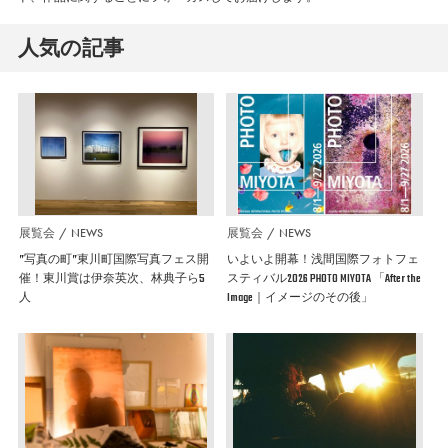
人気の記事
展覧会
NEWS
展覧会
NEWS
”写真の町”東川町国際写真フェス開
いよいよ開幕！浅間国際フォトフェ
催！東川賞は伊奈英次、林典子ら5
スティバル2026 PHOTO MIYOTA 「After the
人
Image｜イメージのその後」