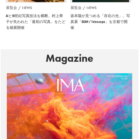
展覧会
NEWS
展覧会
NEWS
AIと19世紀写真技法を横断。村上華
坂本陽が見つめる「存在の光」。写
子が失われた「最初の写真」をたど
真展「BEAM / Telescope」を京都で開
る個展開催
催
Magazine