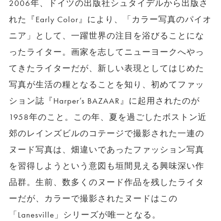
2006年、ドイツの出版社シュタイデルから出版さ
れた『Early Color』により、「カラー写真のパイオ
ニア」として、一躍世界の注目を浴びることにな
ったライター。画家を志してニューヨークへやっ
てきたライターだが、新しい表現としてはじめた
写真が生活の糧となることを知り、初めてファッ
ション誌『Harper’s BAZAAR』に起用されたのが
1958年のこと。この年、夏を過ごしたボストン近
郊のレインズビルのコテージで撮影された一連の
ヌード写真は、畑違いであったファッション写真
を習得しようという意図も垣間見える興味深い作
品群。生前、数多くのヌード作品を残したライタ
ーだが、カラーで撮影されたヌードはこの
「Lanesville」シリーズが唯一となる。