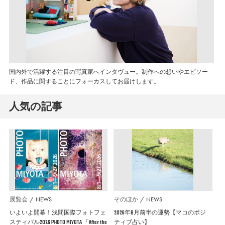
国内外で活躍する注目の写真家へインタヴュー。制作への想いやエピソー
ド、作品に関することにフォーカスしてお届けします。
人気の記事
展覧会
NEWS
そのほか
NEWS
いよいよ開幕！浅間国際フォトフェ
2026年8月前半の運勢【マコのポジ
スティバル2026 PHOTO MIYOTA 「After the
ティブ占い】