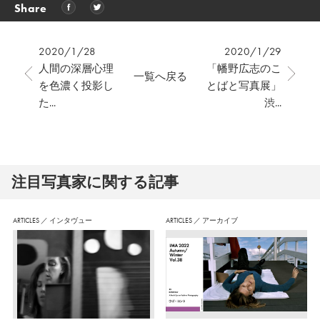
Share
2020/1/28
2020/1/29
人間の深層心理
「幡野広志のこ
一覧へ戻る
を色濃く投影し
とばと写真展」
た...
渋...
注⽬写真家に関する記事
ARTICLES
／
インタヴュー
ARTICLES
／
アーカイブ