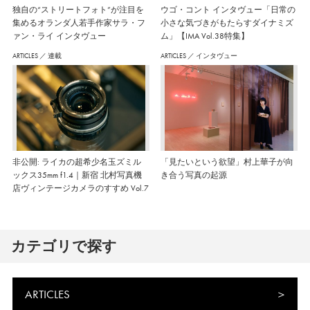
独自の“ストリートフォト”が注目を
ウゴ・コント インタヴュー「日常の
集めるオランダ人若手作家サラ・フ
小さな気づきがもたらすダイナミズ
ァン・ライ インタヴュー
ム」【IMA Vol.38特集】
ARTICLES
／
連載
ARTICLES
／
インタヴュー
非公開: ライカの超希少名玉ズミル
「見たいという欲望」村上華子が向
ックス35mm f1.4｜新宿 北村写真機
き合う写真の起源
店ヴィンテージカメラのすすめ Vol.7
カテゴリで探す
ARTICLES