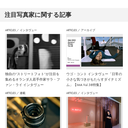
注⽬写真家に関する記事
ARTICLES
／
インタヴュー
ARTICLES
／
アーカイブ
独自の“ストリートフォト”が注目を
ウゴ・コント インタヴュー「日常の
集めるオランダ人若手作家サラ・フ
小さな気づきがもたらすダイナミズ
ァン・ライ インタヴュー
ム」【IMA Vol.38特集】
ARTICLES
／
連載
ARTICLES
／
インタヴュー