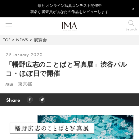
毎⽉ オンライン写真コンテスト開催中
著名な審査員があなたの作品をレビューします
Search
TOP
NEWS
展覧会
29 January 2020
「幡野広志のことばと写真展」
渋谷パル
コ・ほぼ日で開催
AREA
東京都
Share