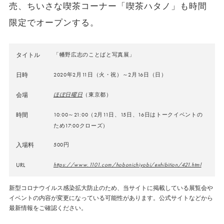
売、ちいさな喫茶コーナー「喫茶ハタノ」も時間
限定でオープンする。
タイトル
「幡野広志のことばと写真展」
日時
2020年2月11日（火・祝）～2月16日（日）
会場
ほぼ日曜日
（東京都）
時間
10:00～21:00（2月11日、15日、16日はトークイベントの
ため17:00クローズ）
入場料
500円
URL
https://www.1101.com/hobonichiyobi/exhibition/421.html
新型コロナウイルス感染拡大防止のため、当サイトに掲載している展覧会や
イベントの内容が変更になっている可能性があります。公式サイトなどから
最新情報をご確認ください。