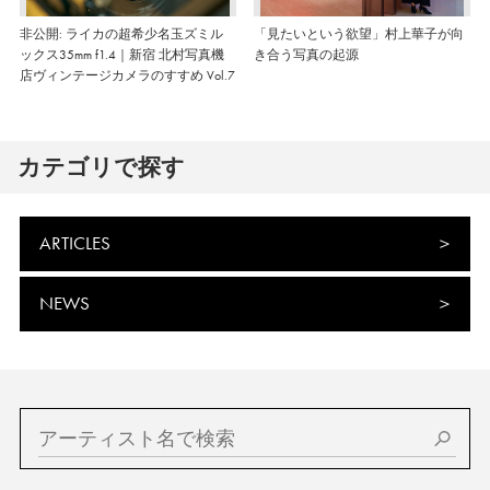
非公開: ライカの超希少名玉ズミル
「見たいという欲望」村上華子が向
ックス35mm f1.4｜新宿 北村写真機
き合う写真の起源
店ヴィンテージカメラのすすめ Vol.7
カテゴリで探す
ARTICLES
NEWS