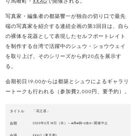
り馬喰町・
KKAG
で開催される。
写真家・編集者の都築響一が独自の切り口で最先
端の写真家を紹介する連続企画の第3回目は、自ら
の裸体を花器として表現したセルフポートレイト
を制作する台湾で活躍中のシュウ・ショウウェイ
を取り上げ、そのシリーズから約20点を展示す
る。
会期初日19:00からは都築とシュウによるギャラリ
ートークも行われる（参加費2,000円、要予約）。
タイトル
「花之器」
会期
2020年3月18日（水）～
4月4日（土）
開催中止
会場
KKAG
（東京都）