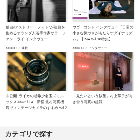
独自の“ストリートフォト”が注目を
ウゴ・コント インタヴュー「日常の
集めるオランダ人若手作家サラ・フ
小さな気づきがもたらすダイナミズ
ァン・ライ インタヴュー
ム」【IMA Vol.38特集】
ARTICLES
／
連載
ARTICLES
／
インタヴュー
非公開: ライカの超希少名玉ズミル
「見たいという欲望」村上華子が向
ックス35mm f1.4｜新宿 北村写真機
き合う写真の起源
店ヴィンテージカメラのすすめ Vol.7
カテゴリで探す