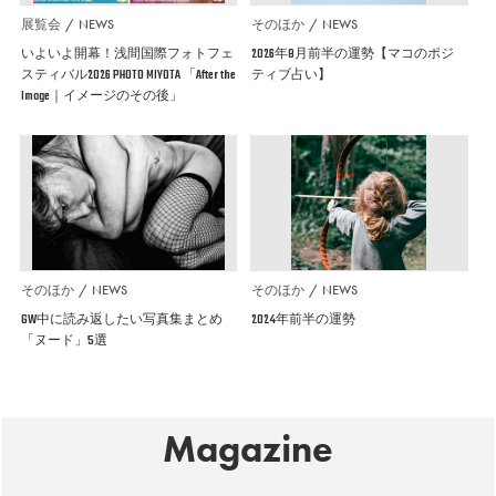
展覧会
NEWS
そのほか
NEWS
いよいよ開幕！浅間国際フォトフェ
2026年8月前半の運勢【マコのポジ
スティバル2026 PHOTO MIYOTA 「After the
ティブ占い】
Image｜イメージのその後」
そのほか
NEWS
そのほか
NEWS
GW中に読み返したい写真集まとめ
2024年前半の運勢
「ヌード」5選
Magazine