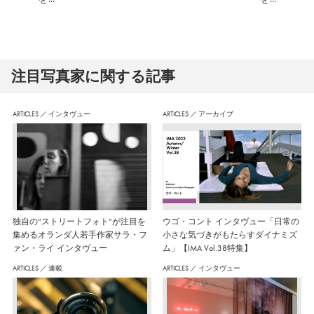
注⽬写真家に関する記事
ARTICLES
／
インタヴュー
ARTICLES
／
アーカイブ
独自の“ストリートフォト”が注目を
ウゴ・コント インタヴュー「日常の
集めるオランダ人若手作家サラ・フ
小さな気づきがもたらすダイナミズ
ァン・ライ インタヴュー
ム」【IMA Vol.38特集】
ARTICLES
／
連載
ARTICLES
／
インタヴュー