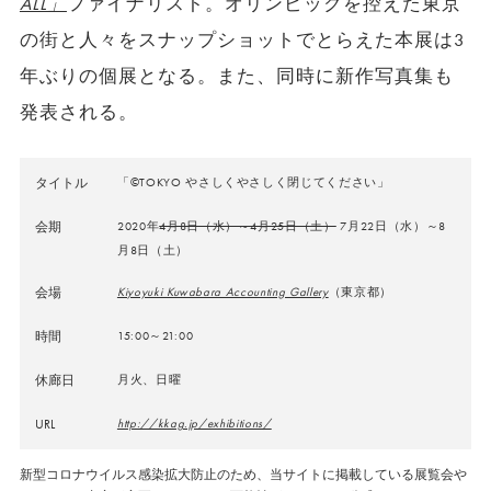
ALL」
ファイナリスト。オリンピックを控えた東京
の街と人々をスナップショットでとらえた本展は3
年ぶりの個展となる。また、同時に新作写真集も
発表される。
タイトル
「©TOKYO やさしくやさしく閉じてください」
会期
2020年
4月8日（水）～4月25日（土）
7
月
22
日（水）～
8
月
8
日（土）
会場
Kiyoyuki Kuwabara Accounting Gallery
（東京都）
時間
15:00～21:00
休廊日
月火、日曜
URL
http://kkag.jp/exhibitions/
新型コロナウイルス感染拡大防止のため、当サイトに掲載している展覧会や