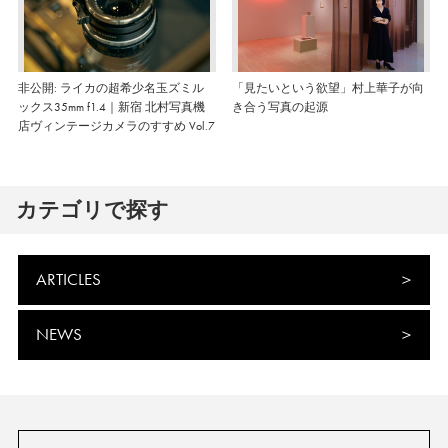
非公開: ライカの超希少名玉ズミル
「見たいという欲望」村上華子が向
ックス35mm f1.4｜新宿 北村写真機
き合う写真の起源
店ヴィンテージカメラのすすめ Vol.7
カテゴリで探す
ARTICLES
NEWS