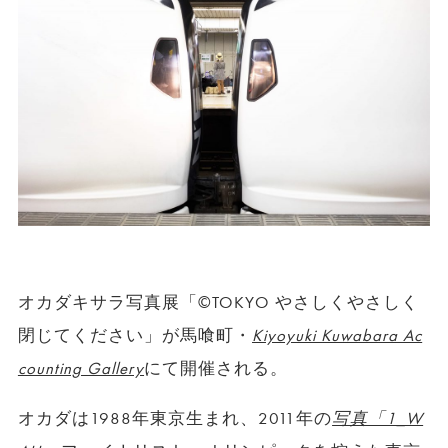
オカダキサラ写真展「©TOKYO やさしくやさしく
閉じてください」が馬喰町・
Kiyoyuki Kuwabara Ac
counting Gallery
にて開催される。
オカダは1988年東京生まれ、2011年の
写真「1_W