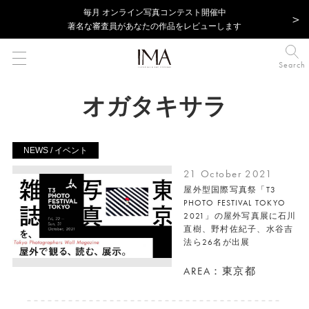
毎⽉ オンライン写真コンテスト開催中
著名な審査員があなたの作品をレビューします
Search
オガタキサラ
NEWS / イベント
21 October 2021
屋外型国際写真祭「T3
PHOTO FESTIVAL TOKYO
2021」の屋外写真展に石川
直樹、野村佐紀子、水谷吉
法ら26名が出展
AREA：東京都