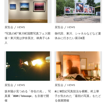
展覧会
NEWS
展覧会
NEWS
”写真の町”東川町国際写真フェス開
御代田、東川、シャネルなどなど夏
催！東川賞は伊奈英次、林典子ら5
休みに行きたい展示6選
人
展覧会
NEWS
展覧会
NEWS
坂本陽が見つめる「存在の光」。写
AIと19世紀写真技法を横断。村上華
真展「BEAM / Telescope」を京都で開
子が失われた「最初の写真」をたど
催
る個展開催